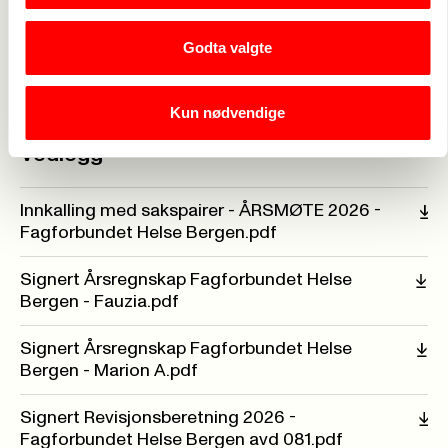
Vennlig hilsen
Godta valgte
på vegne av styret
Fauzia Hussain-Wiik, fagforeningsleder.
Kun nødvendige
Vedlegg
Innkalling med sakspairer - ÅRSMØTE 2026 -
Fagforbundet Helse Bergen.pdf
Signert Årsregnskap Fagforbundet Helse
Bergen - Fauzia.pdf
Signert Årsregnskap Fagforbundet Helse
Bergen - Marion A.pdf
Signert Revisjonsberetning 2026 -
Fagforbundet Helse Bergen avd 081.pdf