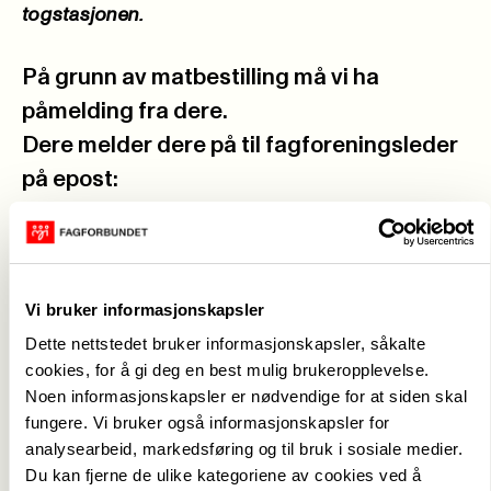
togstasjonen.
På grunn av matbestilling må vi ha
påmelding fra dere.
Dere melder dere på til fagforeningsleder
på epost:
fauzia.hussain-wiik@fagforbundet.org
eller
på telefon: 984 95 793
Vi bruker informasjonskapsler
*Matallergier oppgis ved påmelding.
Dette nettstedet bruker informasjonskapsler, såkalte
cookies, for å gi deg en best mulig brukeropplevelse.
Årsmøtepapirer 2026:
Noen informasjonskapsler er nødvendige for at siden skal
fungere. Vi bruker også informasjonskapsler for
Vedlagt følger en samlefil med alle
analysearbeid, markedsføring og til bruk i sosiale medier.
årsmøtepapirer for alle sakene i henhold til
Du kan fjerne de ulike kategoriene av cookies ved å