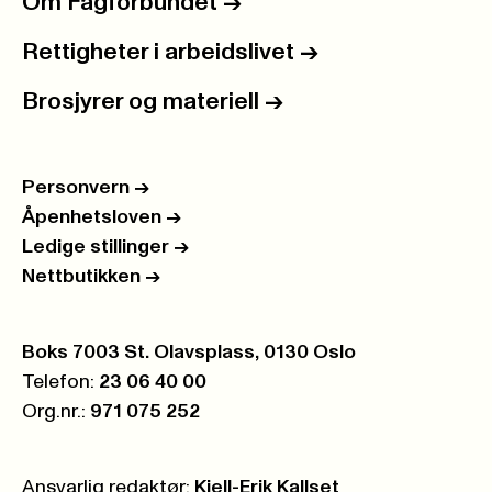
Om Fagforbundet
->
Rettigheter i arbeidslivet
->
Brosjyrer og materiell
->
Personvern
->
Åpenhetsloven
->
Ledige stillinger
->
Nettbutikken
->
Postboks:
Boks 7003 St. Olavsplass, 0130 Oslo
Telefon:
23 06 40 00
Org.nr.:
971 075 252
Ansvarlig redaktør:
Kjell-Erik Kallset