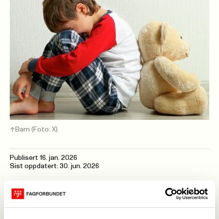
Barn
(Foto: X)
Publisert
16. jan. 2026
Sist oppdatert: 30. jun. 2026
Gerd Helene Irgens vil holde foredrag om dette
viktige, men vanskelige temaet.
Irgens er psykiatrisk sykepleier og jobber som