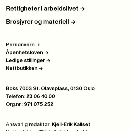
Rettigheter i arbeidslivet
->
Brosjyrer og materiell
->
Personvern
->
Åpenhetsloven
->
Ledige stillinger
->
Nettbutikken
->
Postboks:
Boks 7003 St. Olavsplass, 0130 Oslo
Telefon:
23 06 40 00
Org.nr.:
971 075 252
Ansvarlig redaktør:
Kjell-Erik Kallset