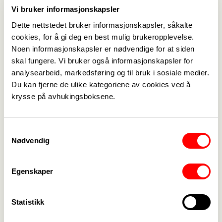
seniorrådgiver og kst.seksjonsleder i avdeling for
Vi bruker informasjonskapsler
rusmedisin, Helse Bergen. Hun har lang fartstid fra
Dette nettstedet bruker informasjonskapsler, såkalte
rusfeltet med klinisk arbeid rettet mot pasienter
cookies, for å gi deg en best mulig brukeropplevelse.
og pårørende. Barn som pårørende er et sentralt
Noen informasjonskapsler er nødvendige for at siden
skal fungere. Vi bruker også informasjonskapsler for
tema i hennes arbeid. Irgens gjør oppdrag på
analysearbeid, markedsføring og til bruk i sosiale medier.
vegne av
organisasjonen Rusfri Oppvekst
.
Du kan fjerne de ulike kategoriene av cookies ved å
krysse på avhukingsboksene.
Kortfilmen HYSJ handler om 12-åringen Martin
som i offentligheten virker som en vanlig smilende
gutt, men hjemme møter han usikkerhet, og til
Samtykkevalg
Nødvendig
tider en tøff virkelighet. Med en alkoholisert far, og
en mor som knapt klarer å håndtere situasjonen,
blir Martin tvunget til å gjøre det som skal til for å
Egenskaper
holde familien samlet.
Statistikk
For å melde de
g på teams arrangementet bruk
påmeldingslenken her:
Temakveld - HYSJ - rus i