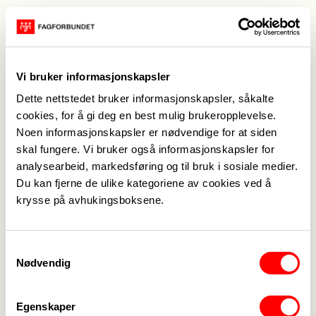
Maren Oddvang, leder for Fagforbundet Barn og
=ppvekst Oslo, har selv vært i Palestina og
opplevd forholdene der. Hun sier nei til at
Oljefondet skal brukes til folkemord og
Vi bruker informasjonskapsler
okkupasjon, og oppfordrer folk til å delta 27.
Dette nettstedet bruker informasjonskapsler, såkalte
november.
cookies, for å gi deg en best mulig brukeropplevelse.
Se video med Maren Oddvang:
Noen informasjonskapsler er nødvendige for at siden
skal fungere. Vi bruker også informasjonskapsler for
analysearbeid, markedsføring og til bruk i sosiale medier.
Du kan fjerne de ulike kategoriene av cookies ved å
krysse på avhukingsboksene.
Samtykkevalg
Nødvendig
Egenskaper