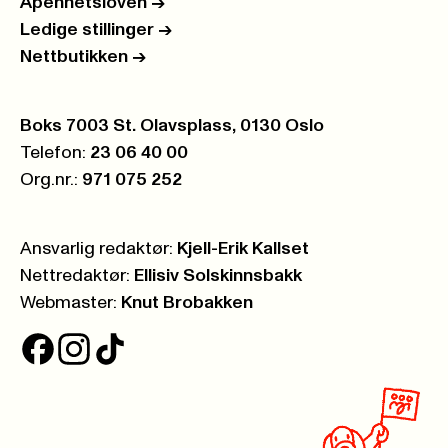
Åpenhetsloven
->
Ledige stillinger
->
Nettbutikken
->
Postboks:
Boks 7003 St. Olavsplass, 0130 Oslo
Telefon:
23 06 40 00
Org.nr.:
971 075 252
Ansvarlig redaktør:
Kjell-Erik Kallset
Nettredaktør:
Ellisiv Solskinnsbakk
Webmaster:
Knut Brobakken