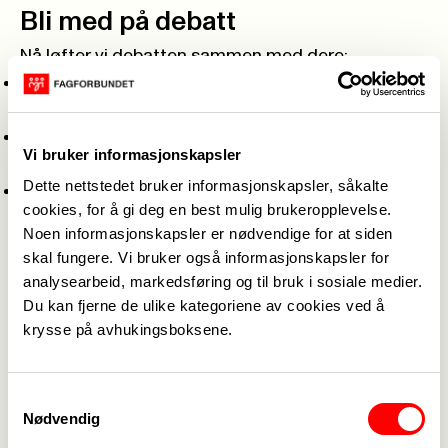
Bli med på debatt
Nå løfter vi debatten sammen med dere:
Hva betyr funnene i rapporten for din
arbeidshverdag?
Hvordan kan vi sammen fjerne tidstyver og styrke
Vi bruker informasjonskapsler
pasientbehandlingen?
Dette nettstedet bruker informasjonskapsler, såkalte
Hva mener Fagforbundet – og hva mener
cookies, for å gi deg en best mulig brukeropplevelse.
politikerne?
Noen informasjonskapsler er nødvendige for at siden
– Vi har invitert Fagforbundet nasjonalt for å dele
skal fungere. Vi bruker også informasjonskapsler for
sitt syn, og politikere fra både høyre- og
analysearbeid, markedsføring og til bruk i sosiale medier.
venstresiden i Helse- og omsorgskomiteen på
Du kan fjerne de ulike kategoriene av cookies ved å
Stortinget. Velkommen til en åpen og ærlig debatt
krysse på avhukingsboksene.
om hvordan vi skal skape en bedre
arbeidshverdag i sykehusene, og veien videre
Samtykkevalg
etter rapporten, avslutter Roger Kristiansen.
Nødvendig
Praktisk informasjon om møtet