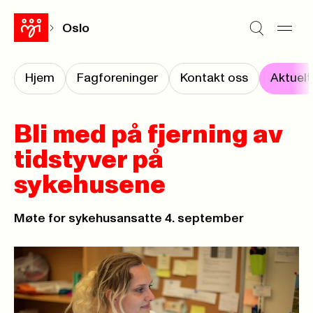
Oslo
Hjem
Fagforeninger
Kontakt oss
Aktuelt
Bli med på fjerning av
tidstyver på
sykehusene
Møte for sykehusansatte 4. september