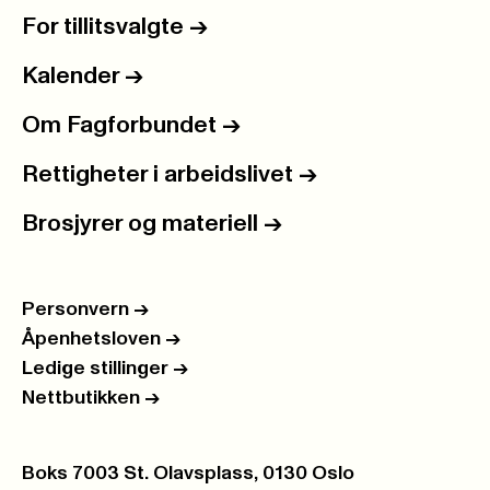
For tillitsvalgte
->
Kalender
->
Om Fagforbundet
->
Rettigheter i arbeidslivet
->
Brosjyrer og materiell
->
Personvern
->
Åpenhetsloven
->
Ledige stillinger
->
Nettbutikken
->
Postboks:
Boks 7003 St. Olavsplass, 0130 Oslo