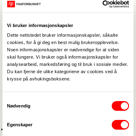
jordprodukter fra Oslokompost til planting på
byens gravplasser. Bymiljøetaten benytter
Oslokompost ved planting av trær, blant annet
Vi bruker informasjonskapsler
ved Frogner plass og i Bygdøy allé.
Dette nettstedet bruker informasjonskapsler, såkalte
Vi er også i gang med å anskaffe
cookies, for å gi deg en best mulig brukeropplevelse.
nullutslippsmaskiner, og alle våre
Noen informasjonskapsler er nødvendige for at siden
kompostmaskiner skal være elektriske innen
skal fungere. Vi bruker også informasjonskapsler for
utgangen av 2025.
analysearbeid, markedsføring og til bruk i sosiale medier.
Hvor mye selger dere i året? Hva
Du kan fjerne de ulike kategoriene av cookies ved å
krysse på avhukingsboksene.
slags produkter har dere – og
hvorfor heter det TigerMark?
Samtykkevalg
Vi selger omtrent 26 000 tonn kompostprodukter
Nødvendig
i løs vekt per år, samt rundt 60 000 sekker årlig.
Produktene i løs vekt er:
Egenskaper
Oslokompost – hagekompost til jordforbedring,