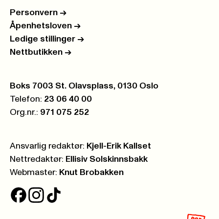
Personvern
->
Åpenhetsloven
->
Ledige stillinger
->
Nettbutikken
->
Postboks:
Boks 7003 St. Olavsplass, 0130 Oslo
Telefon:
23 06 40 00
Org.nr.:
971 075 252
Ansvarlig redaktør:
Kjell-Erik Kallset
Nettredaktør:
Ellisiv Solskinnsbakk
Webmaster:
Knut Brobakken