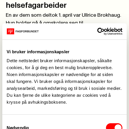
helsefagarbeider
En av dem som deltok 1. april var Ullrice Brokhaug.
Hun holder på å omskolere seg til
helsefagarbeider, etter en lang karriere som
flyvertinne. Hun jobber som miljøarbeider og er i
dag primærkontakt og vergeressurs i Abelia
Vi bruker informasjonskapsler
omsorg.
Dette nettstedet bruker informasjonskapsler, såkalte
- Mitt mål er å bli autorisert helsefagarbeider. Jeg
cookies, for å gi deg en best mulig brukeropplevelse.
omskolerer meg i voksen alder innen helse- og
Noen informasjonskapsler er nødvendige for at siden
omsorg, og forberedelseskursene til HEA3103 er
skal fungere. Vi bruker også informasjonskapsler for
en viktig del. I tillegg gir de meg faglig utvikling,
analysearbeid, markedsføring og til bruk i sosiale medier.
ekstra kompetanse og forhåpentligvis høyere
Du kan fjerne de ulike kategoriene av cookies ved å
lønn. Fra før har jeg introduksjonskurs for
krysse på avhukingsboksene.
helsefagarbeidere og kurs i pedagogisk pleieplan
innen helsefag. Kompetansen som flyvertinne
Samtykkevalg
ligger i bunn, og til nå har den vært god å ha,
Nødvendig