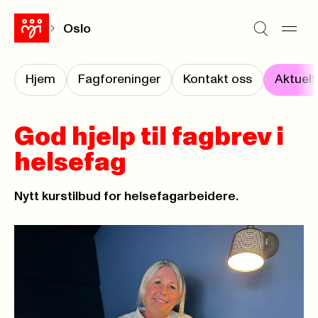
Oslo
Hjem
Fagforeninger
Kontakt oss
Aktuelt
God hjelp til fagbrev i
helsefag
Nytt kurstilbud for helsefagarbeidere.