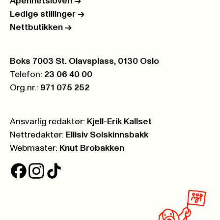
Åpenhetsloven
->
Ledige stillinger
->
Nettbutikken
->
Postboks:
Boks 7003 St. Olavsplass, 0130 Oslo
Telefon:
23 06 40 00
Org.nr.:
971 075 252
Ansvarlig redaktør:
Kjell-Erik Kallset
Nettredaktør:
Ellisiv Solskinnsbakk
Webmaster:
Knut Brobakken