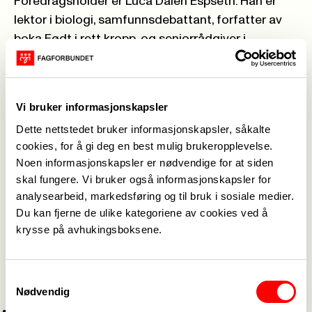
Foredragsholder er Luca Dalen Espseth. Han er
lektor i biologi, samfunnsdebattant, forfatter av
boka Født i rett kropp, og seniorrådgiver i
Pasientorganisasjonen for kjønnsinkongruens
. I
over 15 år har han arbeidet for transpersoners
rettigheter og helse, og er en ledende stemme
Vi bruker informasjonskapsler
innenfor kjønns- og transtematikk. – Jeg gleder
Dette nettstedet bruker informasjonskapsler, såkalte
meg til et kurs med faglig påfyll, gode samtaler og
cookies, for å gi deg en best mulig brukeropplevelse.
spørsmål, avslutter Snare.
Noen informasjonskapsler er nødvendige for at siden
Praktisk om kurset
skal fungere. Vi bruker også informasjonskapsler for
analysearbeid, markedsføring og til bruk i sosiale medier.
Kurset foregår på Ullevål sykehus i Oslo. Vi starter
Du kan fjerne de ulike kategoriene av cookies ved å
med felles lunsj kl. 11.30, og kurset er gratis.
krysse på avhukingsboksene.
Påmelding til
elloen @ous-hf.no
innen 19. mars.
Merk påmeldingen med «God hjelp til
transpersoner», og gi oss tilbakemelding på
Samtykkevalg
Nødvendig
følgende:
Ønsker du lunsj, og har du allergier eller andre