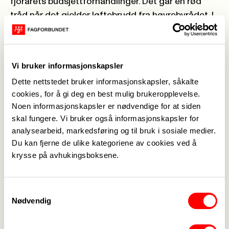
fjorårets budsjettforhandlinger. Det går en rød
tråd når det gjelder løftebrudd fra høyrebyrådet. I
valgkampen i 2023 var helsebyråd Saliba Andreas
Korkunc tydelig på de ansatte skulle få velge om
de ville fortsette i kommunen, slik at de fikk
Vi bruker informasjonskapsler
beholde lønna og pensjonen. Det gikk han og Oslo
Dette nettstedet bruker informasjonskapsler, såkalte
Høyre bort i fra.
cookies, for å gi deg en best mulig brukeropplevelse.
Dårligere vilkår
Noen informasjonskapsler er nødvendige for at siden
Vi har medlemmer som står på dag og natt, for at
skal fungere. Vi bruker også informasjonskapsler for
analysearbeid, markedsføring og til bruk i sosiale medier.
brukere og beboere på Oslos sykehjem skal få et
Du kan fjerne de ulike kategoriene av cookies ved å
best mulig tilbud. Takken er at de som fortsetter
krysse på avhukingsboksene.
ikke får muligheten til å ta del i den samme lønns-
og avtalejusteringen som sine kolleger i Oslo
kommune. De nyansatte helsearbeiderne må
Samtykkevalg
Nødvendig
jobbe med langt dårligere vilkår.
For ytterligere spørsmål, kommentarer eller
intervju, kontakt: