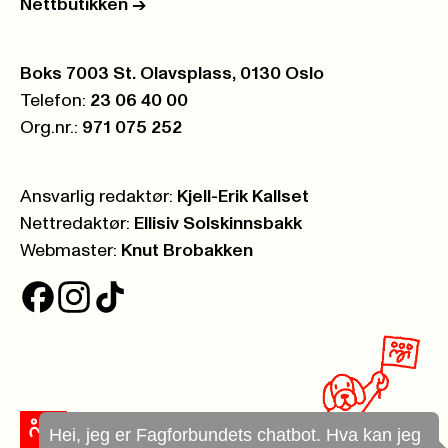
Nettbutikken
->
Postboks:
Boks 7003 St. Olavsplass, 0130 Oslo
Telefon:
23 06 40 00
Org.nr.:
971 075 252
Ansvarlig redaktør:
Kjell-Erik Kallset
Nettredaktør:
Ellisiv Solskinnsbakk
Webmaster:
Knut Brobakken
Hei, jeg er Fagforbundets chatbot. Hva kan jeg