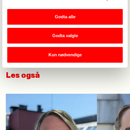
på ulike områder: familieliv, utdanning, arbeidsliv,
fritid, helse, vold og utenforskap. Rapporten har
Godta alle
også forslag til tiltak.
Her kan du lese NOU 2024:8 Mannsutvalgets
Godta valgte
rapport – Likestillingens neste steg.
Kun nødvendige
Les også