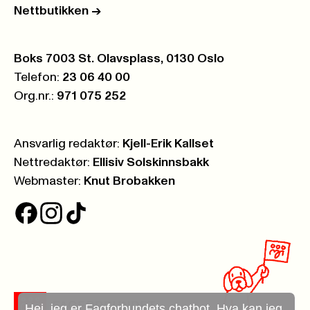
Nettbutikken
->
Postboks:
Boks 7003 St. Olavsplass, 0130 Oslo
Telefon:
23 06 40 00
Org.nr.:
971 075 252
Ansvarlig redaktør:
Kjell-Erik Kallset
Nettredaktør:
Ellisiv Solskinnsbakk
Webmaster:
Knut Brobakken
Hei, jeg er Fagforbundets chatbot. Hva kan jeg