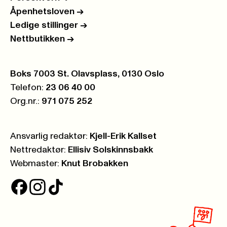
Åpenhetsloven
->
Ledige stillinger
->
Nettbutikken
->
Postboks:
Boks 7003 St. Olavsplass, 0130 Oslo
Telefon:
23 06 40 00
Org.nr.:
971 075 252
Ansvarlig redaktør:
Kjell-Erik Kallset
Nettredaktør:
Ellisiv Solskinnsbakk
Webmaster:
Knut Brobakken