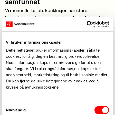
samfunnet
Vi mener flertallets konklusjon har store
konsekvenser for mange av samfunnets mest
sårbare grupper. I tillegg mener vi det må være
mulig å argumentere videre for at Norge har et
behov for en offentlig eid Posten i forhold til
Vi bruker informasjonskapsler
beredskap. Vi har sett hva som skjedde i Ukraina
Dette nettstedet bruker informasjonskapsler, såkalte
der den offentlige posttjenesten ble svært viktig i
cookies, for å gi deg en best mulig brukeropplevelse.
en situasjon hvor resten av infrastrukturen var
Noen informasjonskapsler er nødvendige for at siden
lammet. Vi så også hvor effektivt Posten Bring AS
skal fungere. Vi bruker også informasjonskapsler for
var da det ble sendt ut informasjon angående
analysearbeid, markedsføring og til bruk i sosiale medier.
beredskap i Norge nå i vår. Dette var et skriv som
Du kan fjerne de ulike kategoriene av cookies ved å
vi leverte til alle husstander i Norge, og vi gjorde
krysse på avhukingsboksene.
jobben godt!
Dørterskeltjenesten er avhengig
Samtykkevalg
Nødvendig
av Posten