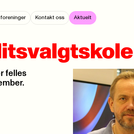
foreninger
Kontakt oss
Aktuelt
llitsvalgtskol
 felles
vember.