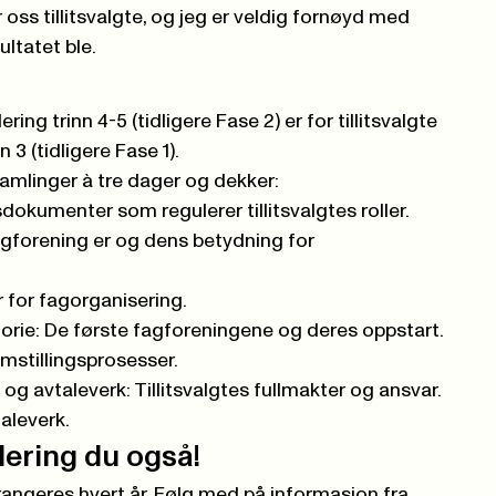
r oss tillitsvalgte, og jeg er veldig fornøyd med
ultatet ble.
ng trinn 4-5 (tidligere Fase 2) er for tillitsvalgte
 3 (tidligere Fase 1).
samlinger à tre dager og dekker:
gsdokumenter som regulerer tillitsvalgtes roller.
gforening er og dens betydning for
 for fagorganisering.
orie: De første fagforeningene og deres oppstart.
omstillingsprosesser.
 og avtaleverk: Tillitsvalgtes fullmakter og ansvar.
taleverk.
olering du også!
rrangeres hvert år. Følg med på informasjon fra