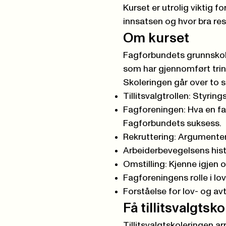
Kurset er utrolig viktig fo
innsatsen og hvor bra res
Om kurset
Fagforbundets grunnskoleri
som har gjennomført trinn
Skoleringen går over to 
Tillitsvalgtrollen: Styrin
Fagforeningen: Hva en fa
Fagforbundets suksess.
Rekruttering: Argumenter
Arbeiderbevegelsens hist
Omstilling: Kjenne igjen 
Fagforeningens rolle i lov
Forståelse for lov- og av
Få tillitsvalgtsk
Tillitsvalgtskoleringen a