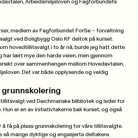
edavtalen, Arbeidsmiljøloven og Fagforbundets
niør, medlem av Fagforbundet ForSe – forvaltning
vsalgt ved Boligbygg Oslo KF deltok på kurset:
Som hovedtillitsvalgt i to år nå, burde jeg hatt dette
Jeg har lært mye den harde veien, men gjennom
 oversikt over sammenhengen mellom Hovedavtalen,
jøloven. Det var både opplysende og veldig
r grunnskolering
illitsvalgt ved Deichmanske bilbliotek og leder for
 Hun er en av initiativtakerne bak kurset, og også
 å få på plass grunnskolering for våre tillitsvalgte.
le så mange dyktige og engasjerte deltakere.