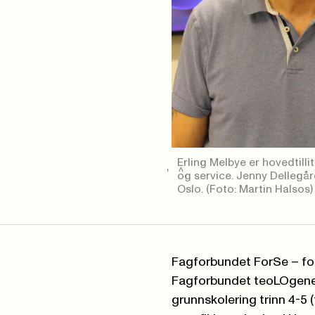
Erling Melbye er hovedtill
og service. Jenny Dellegår
Oslo.
(Foto: Martin Halsos)
Fagforbundet ForSe – for
Fagforbundet teoLOgene
grunnskolering trinn 4-5 (t