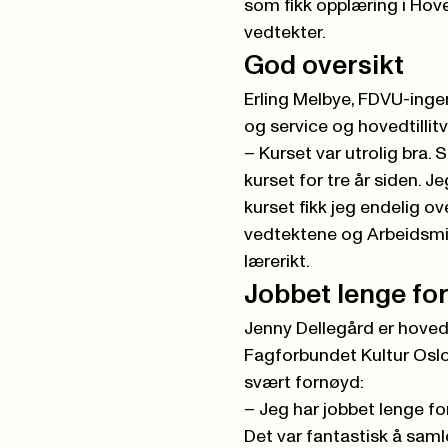
som fikk opplæring i Hov
vedtekter.
God oversikt
Erling Melbye, FDVU-inge
og service og hovedtillit
– Kurset var utrolig bra. 
kurset for tre år siden. 
kurset fikk jeg endelig
vedtektene og Arbeidsmil
lærerikt.
Jobbet lenge fo
Jenny Dellegård er hovedt
Fagforbundet Kultur Oslo.
svært fornøyd:
– Jeg har jobbet lenge for
Det var fantastisk å sam