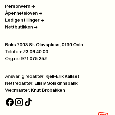
Personvern
->
Åpenhetsloven
->
Ledige stillinger
->
Nettbutikken
->
Postboks:
Boks 7003 St. Olavsplass, 0130 Oslo
Telefon:
23 06 40 00
Org.nr.:
971 075 252
Ansvarlig redaktør:
Kjell-Erik Kallset
Nettredaktør:
Ellisiv Solskinnsbakk
Webmaster:
Knut Brobakken