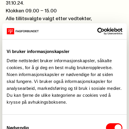
31.10.24.
Klokken 09.00 – 15.00
Alle tillitsvalgte valgt etter vedtekter,
hovedavtalen eller loven (verneombud) er hjertelig
velkommen til å melde seg på.
Det serveres enkel lunsj.
Øvrige utgifter (som f.eks. reise og tapt
Vi bruker informasjonskapsler
arbeidsfortjeneste e.l.) må avklares og eventuelt
Dette nettstedet bruker informasjonskapsler, såkalte
dekkes av lokal fagforening.
cookies, for å gi deg en best mulig brukeropplevelse.
Brønnøysund, Kantina i idrettshallen
Noen informasjonskapsler er nødvendige for at siden
Mosjøen, HIAS
skal fungere. Vi bruker også informasjonskapsler for
analysearbeid, markedsføring og til bruk i sosiale medier.
Bodø, Folkets hus
Du kan fjerne de ulike kategoriene av cookies ved å
Narvik, Folkets hus
krysse på avhukingsboksene.
Sortland, sted kommer
Leknes, sted kommer
Samtykkevalg
Program:
Nødvendig