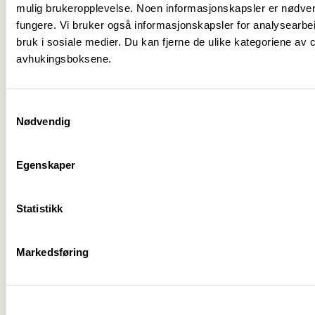
Fagforbundet Østfold, Tlf: 472 69 474
mulig brukeropplevelse. Noen informasjonskapsler er nødvend
fungere. Vi bruker også informasjonskapsler for analysearbei
bruk i sosiale medier. Du kan fjerne de ulike kategoriene av
avhukingsboksene.
Samtykkevalg
Medlemskap
->
Nødvendig
Lønn og tariff
->
Egenskaper
Kontakt oss
->
Statistikk
For tillitsvalgte
->
Kalender
->
Markedsføring
Om Fagforbundet
->
Rettigheter i arbeidslivet
->