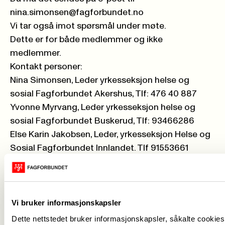
nina.simonsen@fagforbundet.no
Vi tar også imot spørsmål under møte.
Dette er for både medlemmer og ikke
medlemmer.
Kontakt personer:
Nina Simonsen, Leder yrkesseksjon helse og
sosial Fagforbundet Akershus, Tlf: 476 40 887
Yvonne Myrvang, Leder yrkesseksjon helse og
sosial Fagforbundet Buskerud, Tlf: 93466286
Else Karin Jakobsen, Leder, yrkesseksjon Helse og
Sosial Fagforbundet Innlandet. Tlf 91553661
Torill Herigstad, Leder yrkesseksjon helse og
sosial Fagforbundet Rogaland, Tlf 901 72 339
Sigrun Bøe Perez, Leder yrkesseksjon helse og
sosial Fagforbundet Vestland. Tlf 47028230
Vi bruker informasjonskapsler
Jaran Berg, Leder yrkesseksjon helse og sosial
Dette nettstedet bruker informasjonskapsler, såkalte cookies,