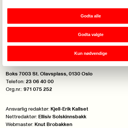
Brosjyrer og materiell
->
Godta alle
Personvern
->
Godta valgte
Åpenhetsloven
->
Ledige stillinger
->
Kun nødvendige
Nettbutikken
->
Postboks:
Boks 7003 St. Olavsplass, 0130 Oslo
Telefon:
23 06 40 00
Org.nr.:
971 075 252
Ansvarlig redaktør:
Kjell-Erik Kallset
Nettredaktør:
Ellisiv Solskinnsbakk
Webmaster:
Knut Brobakken