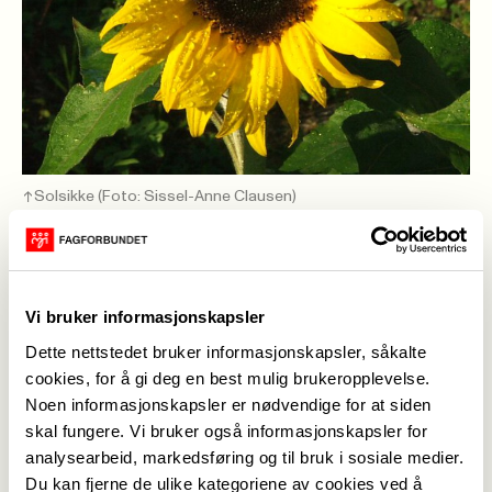
Solsikke
(Foto: Sissel-Anne Clausen)
Sissel-Anne Clausen
,
22. mar. 2024
Sist oppdatert: 30. jun. 2026
Vi bruker informasjonskapsler
Påsken nærmer seg.
Dette nettstedet bruker informasjonskapsler, såkalte
Kontoret til Fagforbundet Nordland er stengt fra
cookies, for å gi deg en best mulig brukeropplevelse.
25.mars -1.april 2024.
Noen informasjonskapsler er nødvendige for at siden
skal fungere. Vi bruker også informasjonskapsler for
Ved behov for bistand kontakt lokalt tillitsvalg og
analysearbeid, markedsføring og til bruk i sosiale medier.
lokal forening.
Du kan fjerne de ulike kategoriene av cookies ved å