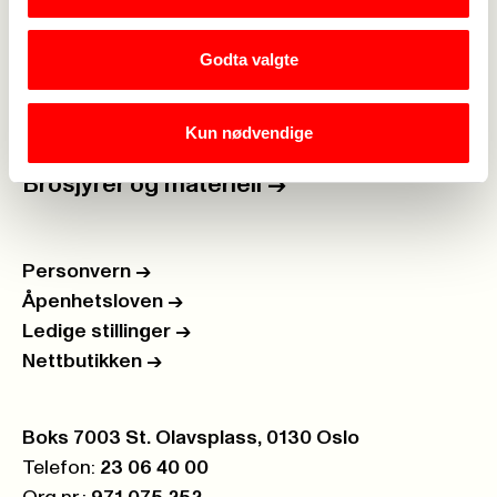
Kalender
->
Godta valgte
Om Fagforbundet
->
Kun nødvendige
Rettigheter i arbeidslivet
->
Brosjyrer og materiell
->
Personvern
->
Åpenhetsloven
->
Ledige stillinger
->
Nettbutikken
->
Postboks:
Boks 7003 St. Olavsplass, 0130 Oslo
Telefon:
23 06 40 00