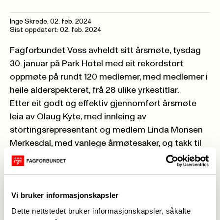
Inge Skrede
,
02. feb. 2024
Sist oppdatert: 02. feb. 2024
Fagforbundet Voss avheldt sitt årsmøte, tysdag
30. januar på Park Hotel med eit rekordstort
oppmøte på rundt 120 medlemer, med medlemer i
heile alderspekteret, frå 28 ulike yrkestitlar.
Etter eit godt og effektiv gjennomført årsmøte
leia av Olaug Kyte, med innleing av
stortingsrepresentant og medlem
Linda Monsen
Merkesdal
, med vanlege årmøtesaker, og takk til
avtroppande styremedlemer, Stig Rune Aarhus,
Oddis Erga, Margunn Mørkve og Borghild Lirhus,
avslutta vi med ein hyggeleg og velsmakande
Vi bruker informasjonskapsler
middag.
Dette nettstedet bruker informasjonskapsler, såkalte