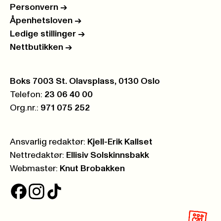
Personvern
->
Åpenhetsloven
->
Ledige stillinger
->
Nettbutikken
->
Postboks:
Boks 7003 St. Olavsplass, 0130 Oslo
Telefon:
23 06 40 00
Org.nr.:
971 075 252
Ansvarlig redaktør:
Kjell-Erik Kallset
Nettredaktør:
Ellisiv Solskinnsbakk
Webmaster:
Knut Brobakken