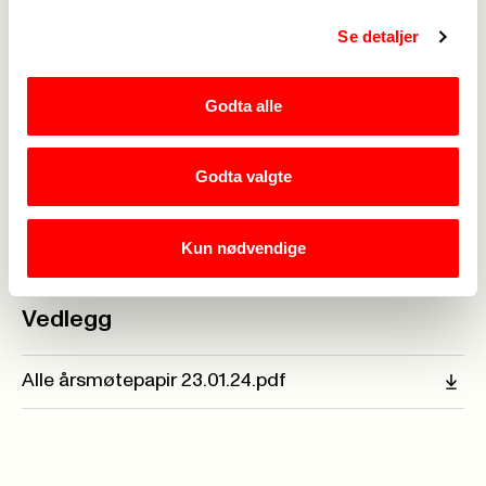
Se detaljer
Godta alle
Godta valgte
Kun nødvendige
Takk til Stig Rune Århus, Oddis Erga, Margunn Mørkve og
Borghild Lirhus. (Foto: Inge Skrede)
Vedlegg
Alle årsmøtepapir 23.01.24.pdf