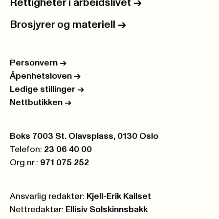
Rettigheter i arbeidslivet
->
Brosjyrer og materiell
->
Personvern
->
Åpenhetsloven
->
Ledige stillinger
->
Nettbutikken
->
Postboks:
Boks 7003 St. Olavsplass, 0130 Oslo
Telefon:
23 06 40 00
Org.nr.:
971 075 252
Ansvarlig redaktør:
Kjell-Erik Kallset
Nettredaktør:
Ellisiv Solskinnsbakk