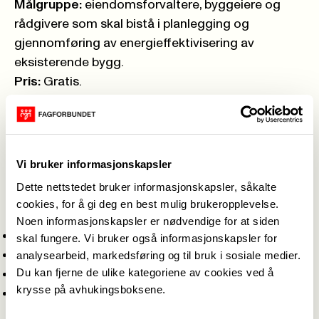
Målgruppe:
eiendomsforvaltere, byggeiere og
rådgivere som skal bistå i planlegging og
gjennomføring av energieffektivisering av
eksisterende bygg.
Pris:
Gratis.
Innhold og tema:
LUNSJ
Servering av lunsj fra kl.11:30 - 12:00
DEL 1 – GODE SØKNADER – ENOVA
Vi bruker informasjonskapsler
Passer for alle, ca 50 minutter
Dette nettstedet bruker informasjonskapsler, såkalte
Enova presenterer det viktigste om nye
cookies, for å gi deg en best mulig brukeropplevelse.
støtteprogram:
Noen informasjonskapsler er nødvendige for at siden
Energikartlegging yrkesbygg
skal fungere. Vi bruker også informasjonskapsler for
Kartleggingsstøtte til borettslag og boligsameier
analysearbeid, markedsføring og til bruk i sosiale medier.
Du kan fjerne de ulike kategoriene av cookies ved å
Støtte til forbedring av energitilstand i yrkesbygg
krysse på avhukingsboksene.
Støtte til forbedring av energitilstand i
boligselskap