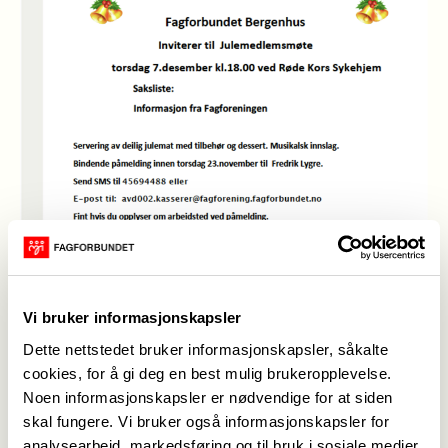
Vi bruker informasjonskapsler
Dette nettstedet bruker informasjonskapsler, såkalte
cookies, for å gi deg en best mulig brukeropplevelse.
Noen informasjonskapsler er nødvendige for at siden
skal fungere. Vi bruker også informasjonskapsler for
Invitasjon til julemedlemsmøte
(Foto: Fagforbundet
analysearbeid, markedsføring og til bruk i sosiale medier.
Bergenhus)