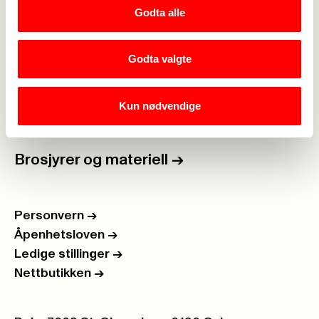
Godta alle
For tillitsvalgte
->
Godta valgte
Kalender
->
Om Fagforbundet
->
Kun nødvendige
Rettigheter i arbeidslivet
->
Brosjyrer og materiell
->
Personvern
->
Åpenhetsloven
->
Ledige stillinger
->
Nettbutikken
->