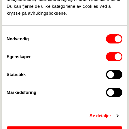
Du kan fjerne de ulike kategoriene av cookies ved å
krysse på avhukingsboksene.
Britt-Helen Åmås
,
22. nov. 2023
Sist oppdatert: 22. nov. 2023
Samtykkevalg
Vedlegg
Nødvendig
Julemedlemsmøte 2023.pdf
Egenskaper
Statistikk
Markedsføring
Medlemskap
->
Lønn og tariff
->
Se detaljer
Kontakt oss
->