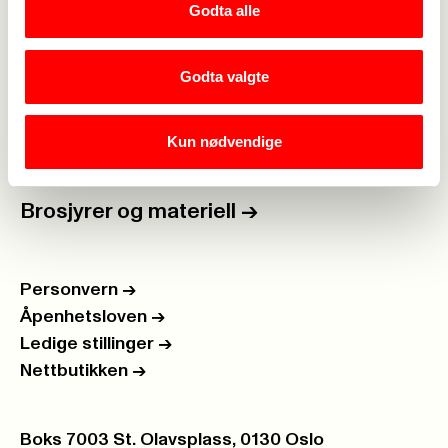
Godta alle
For tillitsvalgte
->
Kalender
->
Godta valgte
Om Fagforbundet
->
Kun nødvendige
Rettigheter i arbeidslivet
->
Brosjyrer og materiell
->
Personvern
->
Åpenhetsloven
->
Ledige stillinger
->
Nettbutikken
->
Postboks:
Boks 7003 St. Olavsplass, 0130 Oslo