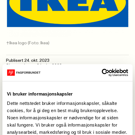
Ikea logo
(Foto: Ikea)
Publisert
24. okt. 2023
Sist oppdatert: 24. okt. 2023
Bussturen går fra Kopervik kl. 15.20 eller Håvik kl.
15.30 torsdag 16.11.23 , og går til Ikea Forus
Vi bruker informasjonskapsler
Her blir det en matbit og en drikke servert når dere
kommer til bussen som tar dere fra Kopervik eller
Dette nettstedet bruker informasjonskapsler, såkalte
cookies, for å gi deg en best mulig brukeropplevelse.
Håvik til IKEA og tilbake igjen.
Noen informasjonskapsler er nødvendige for at siden
Underveis på bussturen vil det bli loddtrekning på
skal fungere. Vi bruker også informasjonskapsler for
loddet dere får utdelt når dere stiger ombord i
analysearbeid, markedsføring og til bruk i sosiale medier.