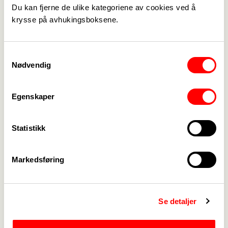
bussen,
Du kan fjerne de ulike kategoriene av cookies ved å
Det pleier å være god pågang og det er 2 busser
krysse på avhukingsboksene.
som drar avgårde.
Turen koster 100,- (pluss avgift)
Samtykkevalg
Bindende påmelding buss fra Håvik:
Nødvendig
Bindende påmelding buss fra Kopervik:
Egenskaper
Statistikk
Markedsføring
Medlemskap
->
Lønn og tariff
->
Se detaljer
Kontakt oss
->