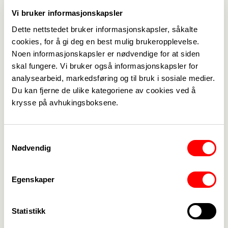
Inspirerende Veiledning: Fagseminar for
Vi bruker informasjonskapsler
Instruktører/veiledere for helsefagarbeidere
Dette nettstedet bruker informasjonskapsler, såkalte
(fagforbundet.no)
cookies, for å gi deg en best mulig brukeropplevelse.
Noen informasjonskapsler er nødvendige for at siden
skal fungere. Vi bruker også informasjonskapsler for
analysearbeid, markedsføring og til bruk i sosiale medier.
Du kan fjerne de ulike kategoriene av cookies ved å
krysse på avhukingsboksene.
Medlemskap
->
Lønn og tariff
->
Samtykkevalg
Nødvendig
Kontakt oss
->
Egenskaper
For tillitsvalgte
->
Kalender
->
Statistikk
Om Fagforbundet
->