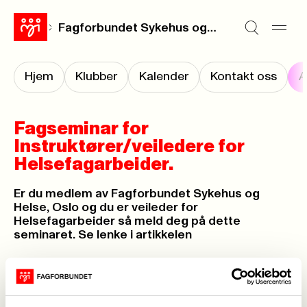
Fagforbundet Sykehus og Helse Oslo avd. 028
Hjem
Klubber
Kalender
Kontakt oss
A
Fagseminar for
Instruktører/veiledere for
Helsefagarbeider.
Er du medlem av Fagforbundet Sykehus og
Helse, Oslo og du er veileder for
Helsefagarbeider så meld deg på dette
seminaret. Se lenke i artikkelen
Publisert
02. okt. 2023
Sist oppdatert: 02. okt. 2023