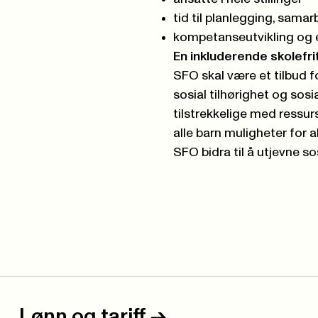
tid til planlegging, sama
kompetanseutvikling og e
En inkluderende skolefr
SFO skal være et tilbud for
sosial tilhørighet og sos
tilstrekkelige med ressurs
alle barn muligheter for ak
SFO bidra til å utjevne sos
Lønn og tariff
->