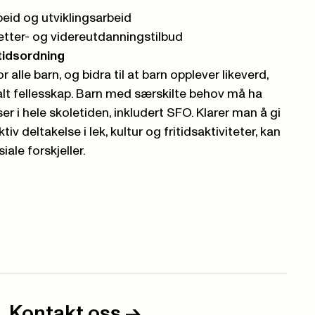
rbeid og utviklingsarbeid
tter- og videreutdanningstilbud
itidsordning
 alle barn, og bidra til at barn opplever likeverd,
ialt fellesskap. Barn med særskilte behov må ha
er i hele skoletiden, inkludert SFO. Klarer man å gi
tiv deltakelse i lek, kultur og fritidsaktiviteter, kan
iale forskjeller.
Kontakt oss
->