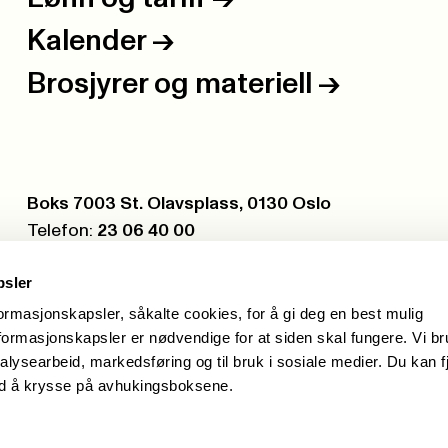
Kalender
->
Brosjyrer og materiell
->
Postboks:
Boks 7003 St. Olavsplass, 0130 Oslo
Telefon:
23 06 40 00
Org.nr.:
971 075 252
psler
formasjonskapsler, såkalte cookies, for å gi deg en best mulig
ormasjonskapsler er nødvendige for at siden skal fungere. Vi b
alysearbeid, markedsføring og til bruk i sosiale medier. Du kan f
ed å krysse på avhukingsboksene.