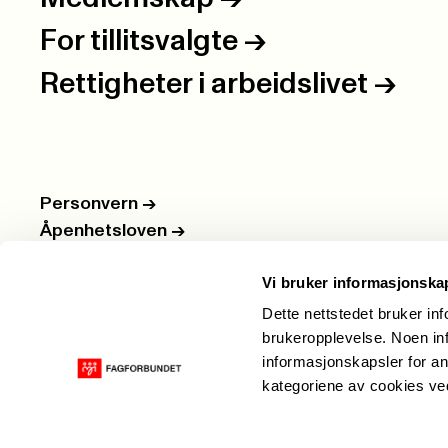
For tillitsvalgte
->
Rettigheter i arbeidslivet
->
Personvern
->
Åpenhetsloven
->
Ledige stillinger
->
Vi bruker informasjonska
Nettbutikken
->
Dette nettstedet bruker in
brukeropplevelse. Noen inf
informasjonskapsler for an
kategoriene av cookies v