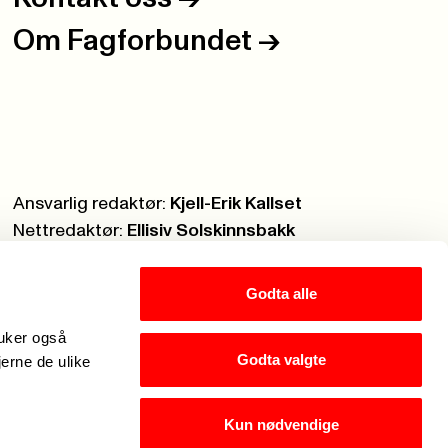
Om Fagforbundet
->
Ansvarlig redaktør:
Kjell-Erik Kallset
Nettredaktør:
Ellisiv Solskinnsbakk
Webmaster:
Knut Brobakken
Godta alle
ruker også
Godta valgte
jerne de ulike
Kun nødvendige