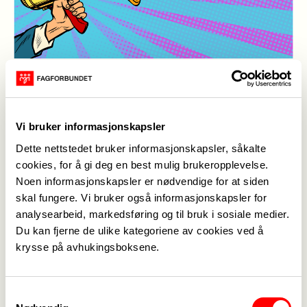
megafon illustrasjon
(Foto: Mostphotos / Fagforbundet)
Publisert
29. aug. 2023
Sist oppdatert: 04. sep. 2023
Vi bruker informasjonskapsler
Dette nettstedet bruker informasjonskapsler, såkalte
Mandag 11. september er selve valgdagen i
cookies, for å gi deg en best mulig brukeropplevelse.
kommunestyre- og fylkestingsvalget, men du kan
Noen informasjonskapsler er nødvendige for at siden
allerede forhåndsstemme fra 10. august - 8.
skal fungere. Vi bruker også informasjonskapsler for
september.
analysearbeid, markedsføring og til bruk i sosiale medier.
Fagforbundet oppfordrer alle medlemmene til å
Du kan fjerne de ulike kategoriene av cookies ved å
bruke stemmeretten sin - for hele laget!
krysse på avhukingsboksene.
Godt valg!
Samtykkevalg