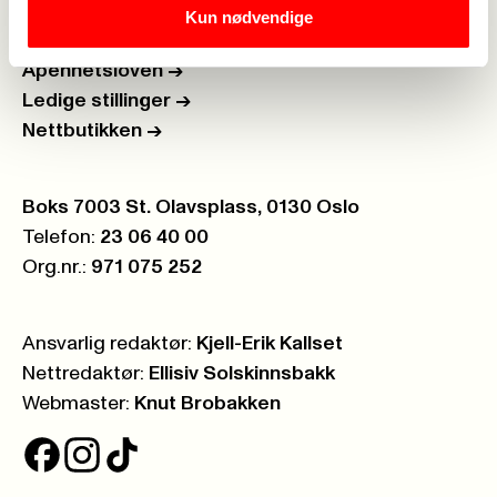
Kun nødvendige
Personvern
->
Åpenhetsloven
->
Ledige stillinger
->
Nettbutikken
->
Postboks:
Boks 7003 St. Olavsplass, 0130 Oslo
Telefon:
23 06 40 00
Org.nr.:
971 075 252
Ansvarlig redaktør:
Kjell-Erik Kallset
Nettredaktør:
Ellisiv Solskinnsbakk
Webmaster:
Knut Brobakken