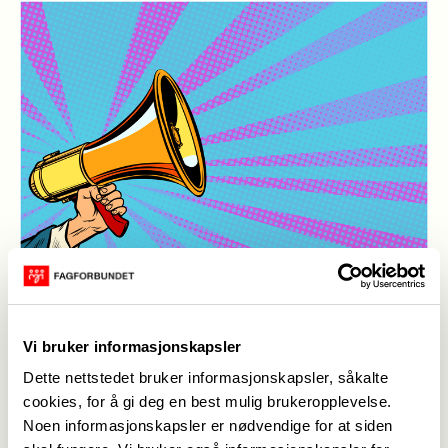
megafon illustrasjon
(Foto: Mostphotos / Fagforbundet)
Vi bruker informasjonskapsler
Publisert
24. mar. 2023
Sist oppdatert: 24. mar. 2023
Dette nettstedet bruker informasjonskapsler, såkalte
cookies, for å gi deg en best mulig brukeropplevelse.
Noen informasjonskapsler er nødvendige for at siden
Vi håper du har lyst til og dele 2 timer med oss så