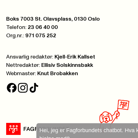
Postboks:
Boks 7003 St. Olavsplass, 0130 Oslo
Telefon:
23 06 40 00
Org.nr.:
971 075 252
Ansvarlig redaktør:
Kjell-Erik Kallset
Nettredaktør:
Ellisiv Solskinnsbakk
Webmaster:
Knut Brobakken
Hei, jeg er Fagforbundets chatbot. Hva kan jeg