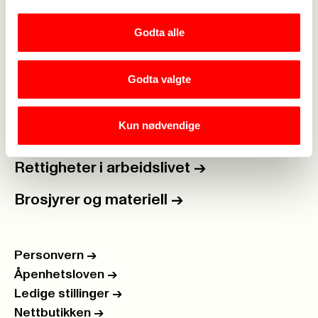
Lønn og tariff
->
Godta alle
Kontakt oss
->
For tillitsvalgte
->
Godta valgte
Kalender
->
Kun nødvendige
Om Fagforbundet
->
Rettigheter i arbeidslivet
->
Brosjyrer og materiell
->
Personvern
->
Åpenhetsloven
->
Ledige stillinger
->
Nettbutikken
->