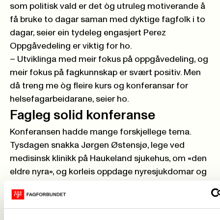
som politisk vald er det òg utruleg motiverande å
få bruke to dagar saman med dyktige fagfolk i to
dagar, seier ein tydeleg engasjert Perez
Oppgåvedeling er viktig for ho.
– Utviklinga med meir fokus på oppgåvedeling, og
meir fokus på fagkunnskap er svært positiv. Men
då treng me òg fleire kurs og konferansar for
helsefagarbeidarane, seier ho.
Fagleg solid konferanse
Konferansen hadde mange forskjellege tema.
Tysdagen snakka Jørgen Østensjø, lege ved
medisinsk klinikk på Haukeland sjukehus, om «den
eldre nyra», og korleis oppdage nyresjukdomar og
grunnleggjande om behandling. Etter dette
snakka Malin Mandelid Kleppe, rådgjevar ved
poliklinikk for overvekt ved Haukeland, om