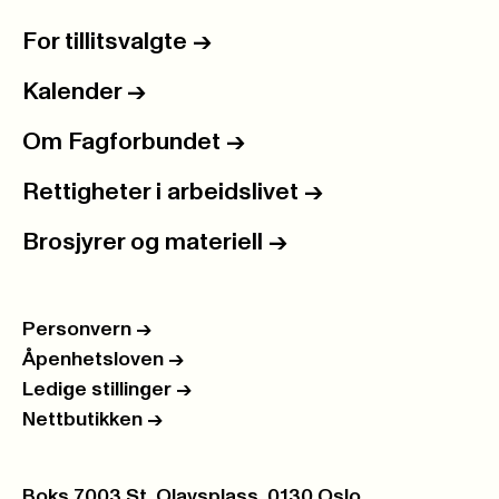
For tillitsvalgte
->
Kalender
->
Om Fagforbundet
->
Rettigheter i arbeidslivet
->
Brosjyrer og materiell
->
Personvern
->
Åpenhetsloven
->
Ledige stillinger
->
Nettbutikken
->
Postboks:
Boks 7003 St. Olavsplass, 0130 Oslo