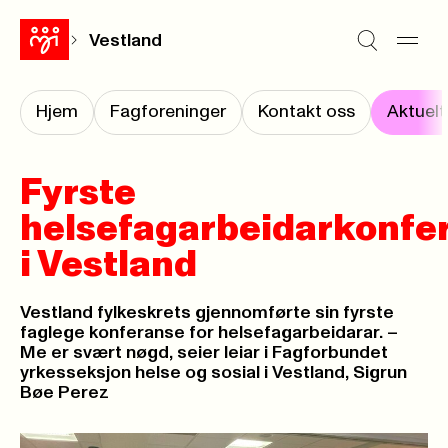
Vestland
Hjem
Fagforeninger
Kontakt oss
Aktuelt
Fyrste
helsefagarbeidarkonfe
i Vestland
Vestland fylkeskrets gjennomførte sin fyrste
faglege konferanse for helsefagarbeidarar. –
Me er svært nøgd, seier leiar i Fagforbundet
yrkesseksjon helse og sosial i Vestland, Sigrun
Bøe Perez