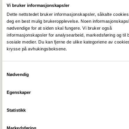
underernæring og overvekt hos eldre. Nestleiar i
Vi bruker informasjonskapsler
Fagforbundet yrkesseksjon helse og sosial, Helge
Dette nettstedet bruker informasjonskapsler, såkalte cookies,
Sporsheim, snakka om kva Fagforbundet jobbar
deg en best mulig brukeropplevelse. Noen informasjonskapsl
med for helsefagarbeidarar og faglege tilbod.
nødvendige for at siden skal fungere. Vi bruker også
Dag to starta med undervisning i sepsis, ved
informasjonskapsler for analysearbeid, markedsføring og til b
Christine Tonning som er spes. sjukepleiar ved
sosiale medier. Du kan fjerne de ulike kategoriene av cookie
krysse på avhukingsboksene.
akuttmottaket på Haukeland Sjukehus. Sebastien
Von Hacker og Evy Gangstø Steinsei snakka om
palliasjon og kommunikasjon. Sist ut var Eskild
Samtykkevalg
Hustvedt, rådgjevar i yrkesseksjon helse og sosial,
Nødvendig
som snakka om oppgåvedeling.
– Bruk fagskulen!
Egenskaper
– Kurs og konferansar er bra, men det er òg viktig
at kommunar og sjukehus legg til rette for at
Statistikk
helsefagarbeidarar kan ta vidareutdanning,
meiner Perez
Markedsføring