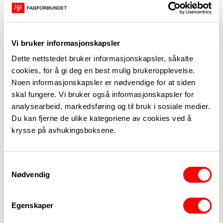
Sist oppdatert: 21. des. 2022
Hei fagforeningskamerater
Jula kommer gjerne brått på, så også i år, og
2022
Vi bruker informasjonskapsler
går mot slutten.
Dette nettstedet bruker informasjonskapsler, såkalte
Tusen takk alle sammen for innsatsen som er lagt
cookies, for å gi deg en best mulig brukeropplevelse.
ned for fellesskapet også i år.
Noen informasjonskapsler er nødvendige for at siden
Til alle dere som skal på jobb for fellesskapet i jula,
skal fungere. Vi bruker også informasjonskapsler for
takk for at du bidrar til et trygt og velfungerende
analysearbeid, markedsføring og til bruk i sosiale medier.
samfunn også gjennom ferie og høytid.
Du kan fjerne de ulike kategoriene av cookies ved å
krysse på avhukingsboksene.
Fagforbundet Tromsø holder kontoret stengt fra
23. desember til 1. januar.
Samtykkevalg
Hvis det er noe som haster kan du sende epost
Nødvendig
til
avd177.post@fagforening.fagforbundet.no
eller
kontakt oss på romjula via telefon
90639420
Egenskaper
Takk for samarbeidet i året som har gått. Vi