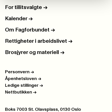
For tillitsvalgte
->
Kalender
->
Om Fagforbundet
->
Rettigheter i arbeidslivet
->
Brosjyrer og materiell
->
Personvern
->
Åpenhetsloven
->
Ledige stillinger
->
Nettbutikken
->
Postboks:
Boks 7003 St. Olavsplass, 0130 Oslo