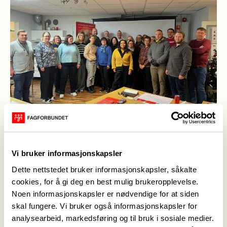
Grunnopplæring Fase 1 for nye plasstillitsvalgte i
Fagforbundet Tromsø
(Foto: Fagforbundet Tromsø)
Vi bruker informasjonskapsler
Dette nettstedet bruker informasjonskapsler, såkalte
Reinaldo Montalvao
,
02. des. 2022
cookies, for å gi deg en best mulig brukeropplevelse.
Sist oppdatert: 02. des. 2022
Noen informasjonskapsler er nødvendige for at siden
I forbindelse med Fagforbundsuka har
skal fungere. Vi bruker også informasjonskapsler for
analysearbeid, markedsføring og til bruk i sosiale medier.
fagforeningen gjennomført Fase 1 opplæringen