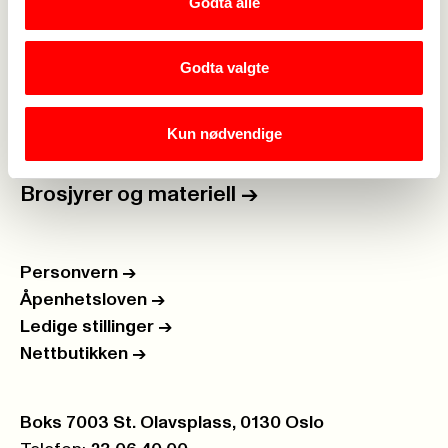
Godta alle
For tillitsvalgte
->
Kalender
->
Godta valgte
Om Fagforbundet
->
Kun nødvendige
Rettigheter i arbeidslivet
->
Brosjyrer og materiell
->
Personvern
->
Åpenhetsloven
->
Ledige stillinger
->
Nettbutikken
->
Postboks:
Boks 7003 St. Olavsplass, 0130 Oslo