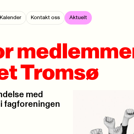
Kalender
Kontakt oss
Aktuelt
or medlemmer
et Tromsø
indelse med
i fagforeningen