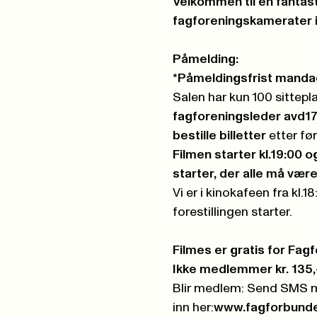
Velkommen til en fanta
fagforeningskamerater 
Påmelding:
*Påmeldingsfrist manda
Salen har kun 100 sittepl
fagforeningsleder
avd17
bestille billetter
etter fø
Filmen starter kl.19:00 o
starter, der alle må være
Vi er i kinokafeen fra kl.1
forestillingen starter.
Filmes er gratis for Fa
Ikke medlemmer kr. 135,-
Blir medlem: Send SMS m
inn her:
www.fagforbunde