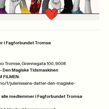
r i Fagforbundet Tromsø
kino Tromsø, Grønnegata 100, 9008
r - Den Magiske Tidsmaskinen
 FILMEN:
.no/f/julenissens-datter-den-magiske-
for alle medlemmer i Fagforbundet Tromsø