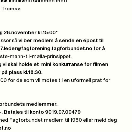
stisk kinokveld sammen med
i Tromsø
g 28.november kl.15:00*
asser så
vi ber medlem å sende en epost til
7.leder@fagforening.fagforbundet.no
for å
rste-mann-til-mølla-prinsippet.
g vi skal holde et mini konkurranse før filmen
 på plass kl.18:30.
8:00 for de som vil møtes til en uformell prat før
gforbundets medlemmer.
. Betales til konto 9019.07.00479
ed Fagforbundet medlem til 1980 eller meld deg
t.no