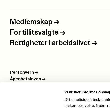
Medlemskap
->
For tillitsvalgte
->
Rettigheter i arbeidslivet
->
Personvern
->
Åpenhetsloven
->
Ledige stillinger
->
Vi bruker informasjonska
Nettbutikken
->
Dette nettstedet bruker in
brukeropplevelse. Noen inf