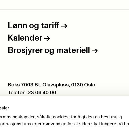
Lønn og tariff
->
Kalender
->
Brosjyrer og materiell
->
Postboks:
Boks 7003 St. Olavsplass, 0130 Oslo
Telefon:
23 06 40 00
Org.nr.:
971 075 252
psler
formasjonskapsler, såkalte cookies, for å gi deg en best mulig
ormasjonskapsler er nødvendige for at siden skal fungere. Vi b