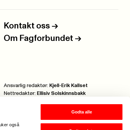
Kontakt oss
->
Om Fagforbundet
->
Ansvarlig redaktør:
Kjell-Erik Kallset
Nettredaktør:
Ellisiv Solskinnsbakk
Webmaster:
Knut Brobakken
Godta alle
ruker også