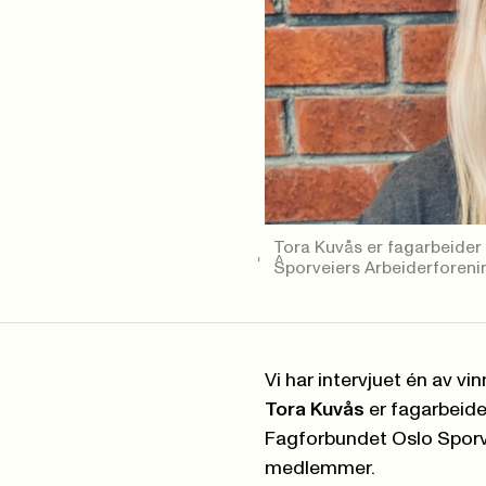
Tora Kuvås er fagarbeider 
Sporveiers Arbeiderforeni
Vi har intervjuet én av vi
Tora Kuvås
er fagarbeider
Fagforbundet Oslo Sporve
medlemmer.