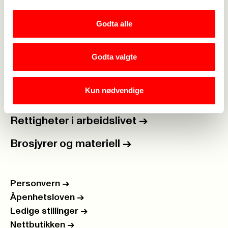
Lønn og tariff
->
Godta alle
Kontakt oss
->
For tillitsvalgte
->
Godta valgte
Kalender
->
Kun nødvendige
Om Fagforbundet
->
Rettigheter i arbeidslivet
->
Brosjyrer og materiell
->
Personvern
->
Åpenhetsloven
->
Ledige stillinger
->
Nettbutikken
->