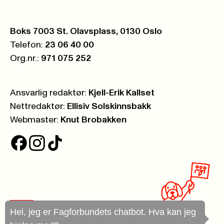
Postboks:
Boks 7003 St. Olavsplass, 0130 Oslo
Telefon:
23 06 40 00
Org.nr.:
971 075 252
Ansvarlig redaktør:
Kjell-Erik Kallset
Nettredaktør:
Ellisiv Solskinnsbakk
Webmaster:
Knut Brobakken
Hei, jeg er Fagforbundets chatbot. Hva kan jeg