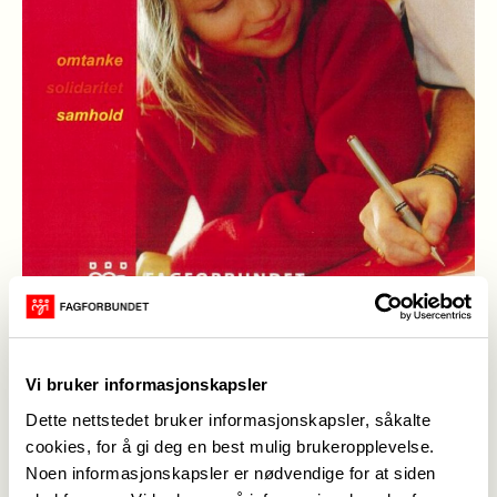
Kari Anne Fagerland
,
16. jun. 2022
Sist oppdatert: 16. jun. 2022
Vi bruker informasjonskapsler
Dette nettstedet bruker informasjonskapsler, såkalte
På medlemsmøte/jubileumsfest i april ble det lagt
cookies, for å gi deg en best mulig brukeropplevelse.
fram den reviderte versjonen av Fagforbundet
Noen informasjonskapsler er nødvendige for at siden
Vindafjord sin organisasjonsplan. Dette er en plan