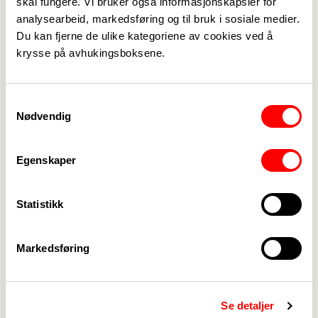
skal fungere. Vi bruker også informasjonskapsler for
som skal gi en trygghet og forutsigbarhet på hva
analysearbeid, markedsføring og til bruk i sosiale medier.
som innebærer og hvilke oppgaver de ulike
Du kan fjerne de ulike kategoriene av cookies ved å
vervene i foreningen har.
krysse på avhukingsboksene.
Se link for for planen:
Samtykkevalg
Nødvendig
Vedlegg
Egenskaper
Oganisasjonplan Fagforbundet Vindafjord
godkjent 2022.doc
Statistikk
Markedsføring
Medlemskap
->
Se detaljer