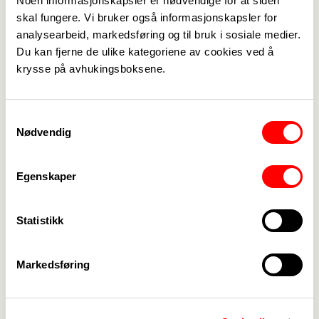
Noen informasjonskapsler er nødvendige for at siden
for å sikre reising til normale tider og å ha
skal fungere. Vi bruker også informasjonskapsler for
anledning til å delta i den møtevirksomheten
analysearbeid, markedsføring og til bruk i sosiale medier.
arbeidslivet krever. Fagforbundet Nordland vil
Du kan fjerne de ulike kategoriene av cookies ved å
også poengtere at selv små endringer i
krysse på avhukingsboksene.
ruteproduksjonen kan medføre ekstra
overnattinger og presisere viktigheten av
Samtykkevalg
korrespondanse med annen rutegående transport
Nødvendig
i hele fylket
Egenskaper
På vegne av Fagforbundet Nordland
Tore Jakobsen
Regionleder
Statistikk
Markedsføring