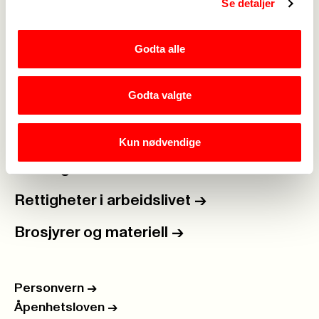
Se detaljer
Medlemskap
->
Lønn og tariff
->
Godta alle
Kontakt oss
->
Godta valgte
For tillitsvalgte
->
Kalender
->
Kun nødvendige
Om Fagforbundet
->
Rettigheter i arbeidslivet
->
Brosjyrer og materiell
->
Personvern
->
Åpenhetsloven
->