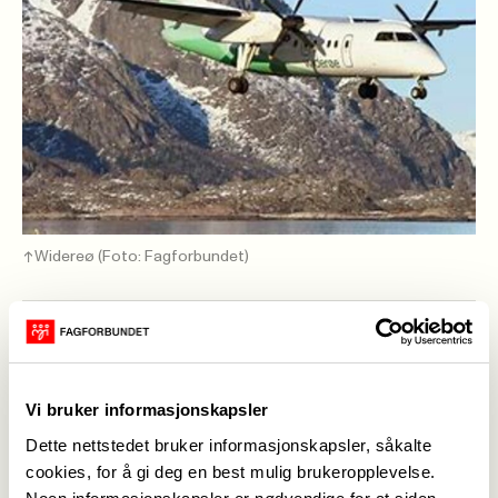
Widereø
(Foto: Fagforbundet)
Sissel-Anne Clausen
,
28. apr. 2022
Sist oppdatert: 30. jun. 2026
I forbindelse med anskaffelse av flyruter (FOT-
Vi bruker informasjonskapsler
ruter) vil Fagforbundet Nordland presisere
Dette nettstedet bruker informasjonskapsler, såkalte
viktigheten av at produksjonen av flyruter i
cookies, for å gi deg en best mulig brukeropplevelse.
Nordland blir tilpasset normalarbeidsdagen. Dette