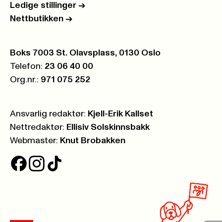
Ledige stillinger
->
Nettbutikken
->
Postboks:
Boks 7003 St. Olavsplass, 0130 Oslo
Telefon:
23 06 40 00
Org.nr.:
971 075 252
Ansvarlig redaktør:
Kjell-Erik Kallset
Nettredaktør:
Ellisiv Solskinnsbakk
Webmaster:
Knut Brobakken