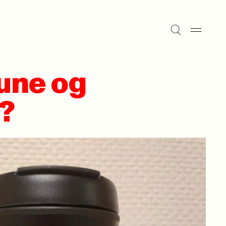
une og
 ?