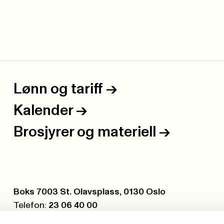
Lønn og tariff
->
Kalender
->
Brosjyrer og materiell
->
Postboks:
Boks 7003 St. Olavsplass, 0130 Oslo
Telefon:
23 06 40 00
Org.nr.:
971 075 252