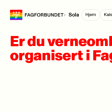
Sola
Hjem
Kal
Er du verneom
organisert i F