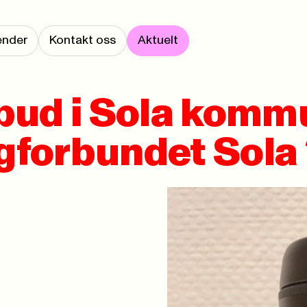
ender
Kontakt oss
Aktuelt
bud i Sola komm
agforbundet Sola