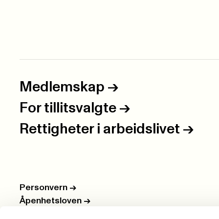
Medlemskap
->
For tillitsvalgte
->
Rettigheter i arbeidslivet
->
Personvern
->
Åpenhetsloven
->
Ledige stillinger
->