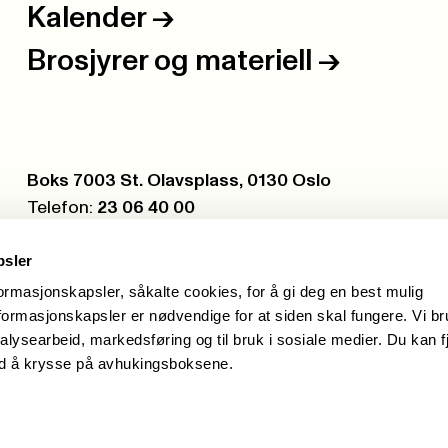
Kalender
->
Brosjyrer og materiell
->
Postboks:
Boks 7003 St. Olavsplass, 0130 Oslo
Telefon:
23 06 40 00
Org.nr.:
971 075 252
psler
formasjonskapsler, såkalte cookies, for å gi deg en best mulig
ormasjonskapsler er nødvendige for at siden skal fungere. Vi b
alysearbeid, markedsføring og til bruk i sosiale medier. Du kan f
ed å krysse på avhukingsboksene.