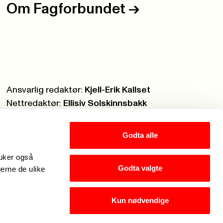
Om Fagforbundet
->
Ansvarlig redaktør:
Kjell-Erik Kallset
Nettredaktør:
Ellisiv Solskinnsbakk
Webmaster:
Knut Brobakken
Godta alle
ruker også
Godta valgte
jerne de ulike
Kun nødvendige