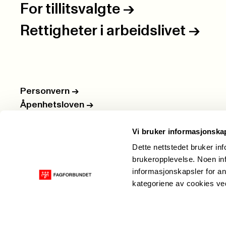
For tillitsvalgte
->
Rettigheter i arbeidslivet
->
Personvern
->
Åpenhetsloven
->
Ledige stillinger
->
Vi bruker informasjonska
Nettbutikken
->
Dette nettstedet bruker in
brukeropplevelse. Noen inf
informasjonskapsler for an
kategoriene av cookies v