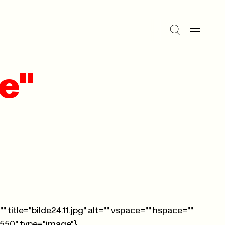
e"
 title="bilde24.11.jpg" alt="" vspace="" hspace=""
5550" type="image"}