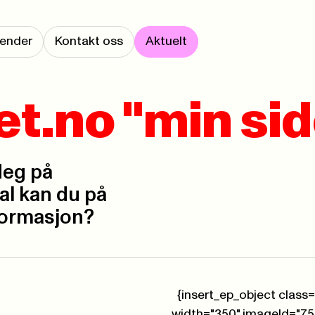
lender
Kontakt oss
Aktuelt
t.no "min sid
deg på
l kan du på
nformasjon?
{insert_ep_object class=""
width="350" imageId="7