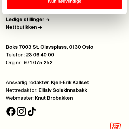
Kun nødvendige
Personvern
->
Åpenhetsloven
->
Ledige stillinger
->
Nettbutikken
->
Postboks:
Boks 7003 St. Olavsplass, 0130 Oslo
Telefon:
23 06 40 00
Org.nr.:
971 075 252
Ansvarlig redaktør:
Kjell-Erik Kallset
Nettredaktør:
Ellisiv Solskinnsbakk
Webmaster:
Knut Brobakken