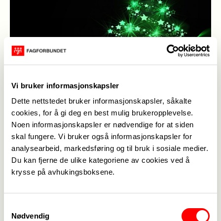
Vi bruker informasjonskapsler
Dette nettstedet bruker informasjonskapsler, såkalte
cookies, for å gi deg en best mulig brukeropplevelse.
Noen informasjonskapsler er nødvendige for at siden
skal fungere. Vi bruker også informasjonskapsler for
analysearbeid, markedsføring og til bruk i sosiale medier.
Du kan fjerne de ulike kategoriene av cookies ved å
Publisert
22. des. 2020
Sist oppdatert: 22. des. 2020
krysse på avhukingsboksene.
Samtykkevalg
Nødvendig