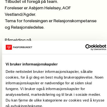
Tilbudet vil foregå på team.
Foreleser er Asbjørn Helelsøy, AOF
Vestland/Agder.
Tema for forelesingen er Relasjonskompetanse
og Relasjonsledelse.
Påmelding på
https://www.fagforbundet.no/fagforeninger/rogala
Der finner dere arrangementet nede på siden.
Påmeldingsfristen er 19.mars 2021 og
Vi bruker informasjonskapsler
arrangementet er gratis for fagforbundets
Dette nettstedet bruker informasjonskapsler, såkalte
medlemmer.
cookies, for å gi deg en best mulig brukeropplevelse. Noen
Ikke medlemmer 500kr. Betales på konto
informasjonskapsler er nødvendige for at siden skal
9011.05.13096 eller på Vipps til 137334
fungere. Vi bruker også informasjonskapsler for
analysearbeid, markedsføring og til bruk i sosiale medier.
Du vil få en link på e-post 2 dager før webinaret.
Du kan fjerne de ulike kategoriene av cookies ved å krysse
på avhukingsboksene.