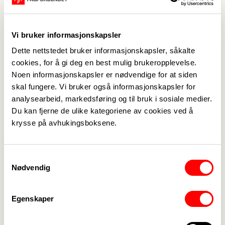
Sist oppdatert: 14. feb. 2019
Vedlegg
Vi bruker informasjonskapsler
Dette nettstedet bruker informasjonskapsler, såkalte
Brev til pensjonister i Fagforbundet Sola om
cookies, for å gi deg en best mulig brukeropplevelse.
etablering av Pensjonistforbund i Sola.pdf
Noen informasjonskapsler er nødvendige for at siden
skal fungere. Vi bruker også informasjonskapsler for
analysearbeid, markedsføring og til bruk i sosiale medier.
Du kan fjerne de ulike kategoriene av cookies ved å
krysse på avhukingsboksene.
Medlemskap
->
Samtykkevalg
Nødvendig
Lønn og tariff
->
Egenskaper
Kontakt oss
->
For tillitsvalgte
->