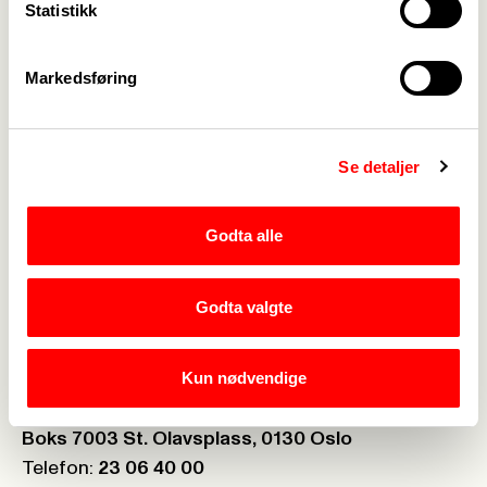
Statistikk
Kalender
->
Markedsføring
Om Fagforbundet
->
Rettigheter i arbeidslivet
->
Se detaljer
Brosjyrer og materiell
->
Godta alle
Personvern
->
Åpenhetsloven
->
Godta valgte
Ledige stillinger
->
Nettbutikken
->
Kun nødvendige
Postboks:
Boks 7003 St. Olavsplass, 0130 Oslo
Telefon:
23 06 40 00