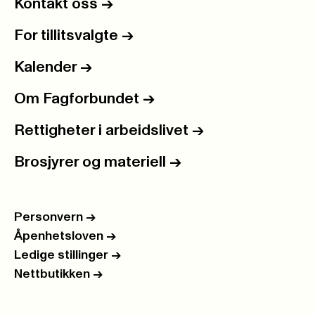
Kontakt oss
->
For tillitsvalgte
->
Kalender
->
Om Fagforbundet
->
Rettigheter i arbeidslivet
->
Brosjyrer og materiell
->
Personvern
->
Åpenhetsloven
->
Ledige stillinger
->
Nettbutikken
->