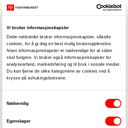
Etter frokost kjører vi til Hjelmeland. Stolfabrikken
til Hansson familien er spennende, likeså
Strikkeloftet. Etter en kaffipause går turen videre
Vi bruker informasjonskapsler
til Årdal gamle kirke, til leirstedet i Bjørheimsbygd
Dette nettstedet bruker informasjonskapsler, såkalte
(Vaulali), hvor det er mulig å få noe å spise for
cookies, for å gi deg en best mulig brukeropplevelse.
egen regning. Deretter stikker vi innom Astrid
Noen informasjonskapsler er nødvendige for at siden
Ravnås Vadla og ser på glaskunsten hennes. Vi tar
skal fungere. Vi bruker også informasjonskapsler for
sikte på å være tilbake i Stavanger rundt kl. 18.00.
analysearbeid, markedsføring og til bruk i sosiale medier.
Du kan fjerne de ulike kategoriene av cookies ved å
På denne turen må vi ha en egenandel mellom kr
krysse på avhukingsboksene.
1000,- og 1500. pr. deltager, avhengig av hvor
mange som melder seg på. For å kunne
Samtykkevalg
gjennomføre turen, må vi minst være 35
Nødvendig
deltagere. Ved mindre enn dette antallet, må vi
kansellere turen
Egenskaper