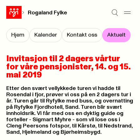
Rogaland Fylke
Hjem
Kalender
Kontakt oss
Aktuelt
Invitasjon til 2 dagers vårtur
for våre pensjonister, 14. og 15.
mai 2019
Etter den svært vellykkede turen vi hadde til
Rosendal i fjor, prøver vi oss på en 2 dagers tur i
år. Turen går til Ryfylke med buss, og overnatting
på Ryfylke Fjordhotell, Sand. Turen blir svært
innholdsrik. Vi får med oss en dyktig guide og
forteller - Sigmart Myhre - som vil lose oss i
Cleng Peersons fotspor, til Kårstø, til Nedstrand,
Sand, Hjelmeland og Bjørheimsbygd.