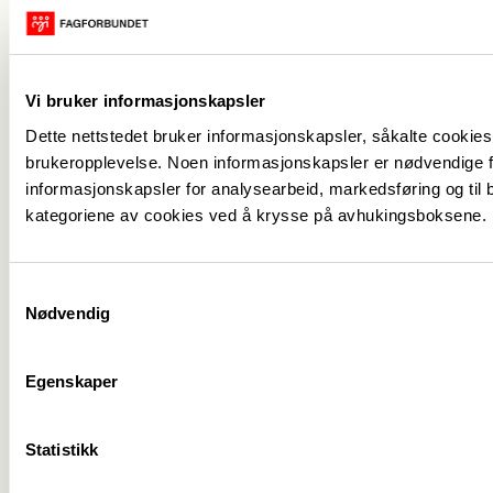
Kontakt oss
->
For tillitsvalgte
->
Kalender
->
Vi bruker informasjonskapsler
Dette nettstedet bruker informasjonskapsler, såkalte cookies,
Om Fagforbundet
->
brukeropplevelse. Noen informasjonskapsler er nødvendige fo
informasjonskapsler for analysearbeid, markedsføring og til b
Rettigheter i arbeidslivet
->
kategoriene av cookies ved å krysse på avhukingsboksene.
Brosjyrer og materiell
->
Samtykkevalg
Nødvendig
Personvern
->
Åpenhetsloven
->
Egenskaper
Ledige stillinger
->
Nettbutikken
->
Statistikk