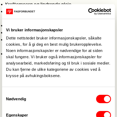
Kreftomsorg og lindrende pleie
Miljøarbeid rettet mot mennesker med
funksjonsnedsettelse/utviklingshemming
Psykisk helsearbeid
Vi bruker informasjonskapsler
Rehabilitering
Dette nettstedet bruker informasjonskapsler, såkalte
Tverrfaglig arbeid innen rus og psykisk
cookies, for å gi deg en best mulig brukeropplevelse.
helsearbeid
Noen informasjonskapsler er nødvendige for at siden
Veiledning av lærlinger
skal fungere. Vi bruker også informasjonskapsler for
analysearbeid, markedsføring og til bruk i sosiale medier.
Fagskoleutdanningene er i utgangspunktet gratis,
Du kan fjerne de ulike kategoriene av cookies ved å
men noen utgifter kan tilkomme, på f.eks. bøker
krysse på avhukingsboksene.
og materiell. Da går det an å søke om stipend i
Fagforbundet.
Samtykkevalg
Hvis utdanningen er relevant for arbeidsstedet, så
Nødvendig
kan en få et ekstra lønnstrinn ved 60 studiepoeng,
men da må det avtales på forhånd.
Egenskaper