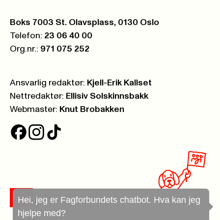
Postboks:
Boks 7003 St. Olavsplass, 0130 Oslo
Telefon:
23 06 40 00
Org.nr.:
971 075 252
Ansvarlig redaktør:
Kjell-Erik Kallset
Nettredaktør:
Ellisiv Solskinnsbakk
Webmaster:
Knut Brobakken
Hei, jeg er Fagforbundets chatbot. Hva kan jeg
hjelpe med?