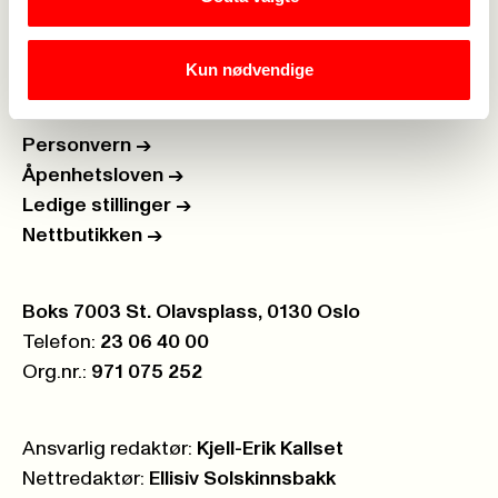
Rettigheter i arbeidslivet
->
Brosjyrer og materiell
->
Kun nødvendige
Personvern
->
Åpenhetsloven
->
Ledige stillinger
->
Nettbutikken
->
Postboks:
Boks 7003 St. Olavsplass, 0130 Oslo
Telefon:
23 06 40 00
Org.nr.:
971 075 252
Ansvarlig redaktør:
Kjell-Erik Kallset
Nettredaktør:
Ellisiv Solskinnsbakk