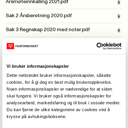
Årsmøteinnkalling 2021.pdf
Sak 2 Årsberetning 2020.pdf
Sak 3 Regnskap 2020 med noter.pdf
Revisjonsberetning for regnskapsåret 2020.pdf
Sak 4 Innkomne forslag.pdf
Vi bruker informasjonskapsler
Sak 5 Handlingsplan 2021.pdf
Dette nettstedet bruker informasjonskapsler, såkalte
cookies, for å gi deg en best mulig brukeropplevelse.
Sak 6 Budsjett 2021.pdf
Noen informasjonskapsler er nødvendige for at siden
skal fungere. Vi bruker også informasjonskapsler for
Sak 7 Valgkomiteens innstilling årsmøte
analysearbeid, markedsføring og til bruk i sosiale medier.
2021.pdf
Du kan fjerne de ulike kategoriene av cookies ved å
krysse på avhukingsboksene.
Vedtaksdokument.pdf