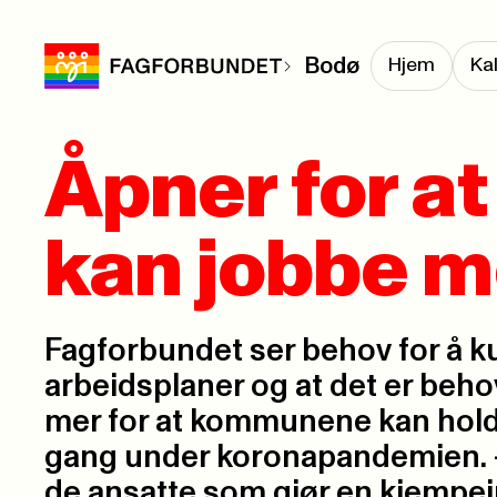
Bodø
Hjem
Ka
Åpner for a
kan jobbe m
Fagforbundet ser behov for å 
arbeidsplaner og at det er beho
mer for at kommunene kan holde
gang under koronapandemien. -
de ansatte som gjør en kjempei