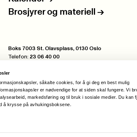
Brosjyrer og materiell
->
Postboks:
Boks 7003 St. Olavsplass, 0130 Oslo
Telefon:
23 06 40 00
Org.nr.:
971 075 252
psler
formasjonskapsler, såkalte cookies, for å gi deg en best mulig
ormasjonskapsler er nødvendige for at siden skal fungere. Vi b
alysearbeid, markedsføring og til bruk i sosiale medier. Du kan f
ed å krysse på avhukingsboksene.