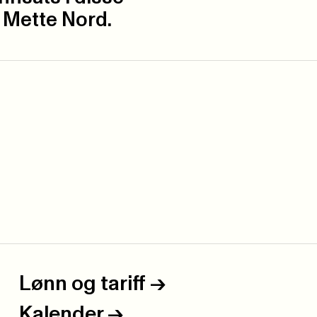
r Mette Nord.
Lønn og tariff
->
Kalender
->