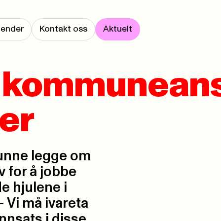
lender
Kontakt oss
Aktuelt
t kommune­an
er
kunne legge om
v for å jobbe
 hjulene i
 Vi må ivareta
nnsats i disse