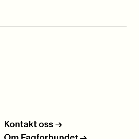
Kontakt oss
->
Om Fagforbundet
->