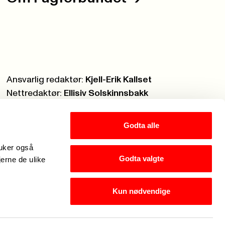
Ansvarlig redaktør:
Kjell-Erik Kallset
Nettredaktør:
Ellisiv Solskinnsbakk
Webmaster:
Knut Brobakken
Godta alle
ruker også
Godta valgte
jerne de ulike
Kun nødvendige