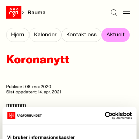
Rauma
Hjem
Kalender
Kontakt oss
Aktuelt
Koronanytt
Publisert
08. mai 2020
Sist oppdatert: 14. apr. 2021
mmmm
Vedlegg
Hilsen til medlemmene 03.04.2020.docx
Vi bruker informasjonskapsler