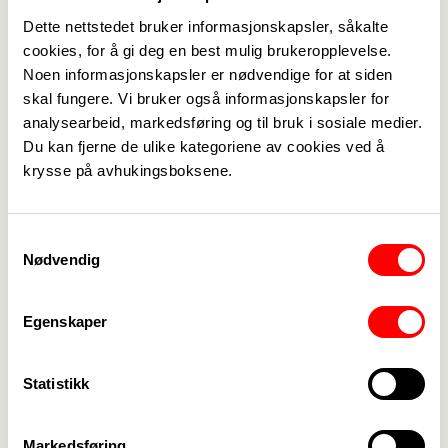
Dette nettstedet bruker informasjonskapsler, såkalte
cookies, for å gi deg en best mulig brukeropplevelse.
Noen informasjonskapsler er nødvendige for at siden
skal fungere. Vi bruker også informasjonskapsler for
analysearbeid, markedsføring og til bruk i sosiale medier.
Du kan fjerne de ulike kategoriene av cookies ved å
Medlemskap
->
krysse på avhukingsboksene.
Lønn og tariff
->
Samtykkevalg
Kontakt oss
->
Nødvendig
For tillitsvalgte
->
Egenskaper
Kalender
->
Om Fagforbundet
->
Statistikk
Rettigheter i arbeidslivet
->
Markedsføring