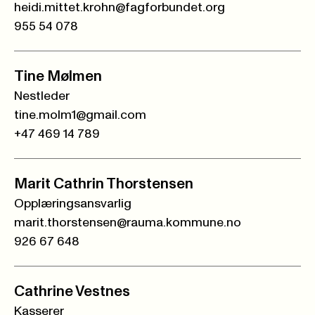
heidi.mittet.krohn@fagforbundet.org
955 54 078
Tine Mølmen
Nestleder
tine.molm1@gmail.com
+47 469 14 789
Marit Cathrin Thorstensen
Opplæringsansvarlig
marit.thorstensen@rauma.kommune.no
926 67 648
Cathrine Vestnes
Kasserer