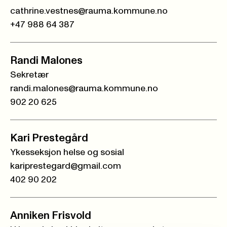
cathrine.vestnes@rauma.kommune.no
+47 988 64 387
Randi Malones
Sekretær
randi.malones@rauma.kommune.no
902 20 625
Kari Prestegård
Ykesseksjon helse og sosial
kariprestegard@gmail.com
402 90 202
Anniken Frisvold