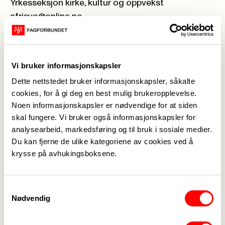
Yrkesseksjon kirke, kultur og oppvekst
afrisvo@online.no
402 38 731
Kristine Meyer
Vi bruker informasjonskapsler
Yrkesseksjon kontor og administrasjon
Dette nettstedet bruker informasjonskapsler, såkalte
Kristine-meyer@hotmail.com
cookies, for å gi deg en best mulig brukeropplevelse.
Noen informasjonskapsler er nødvendige for at siden
959 33 428
skal fungere. Vi bruker også informasjonskapsler for
analysearbeid, markedsføring og til bruk i sosiale medier.
Edvard Lindvik
Du kan fjerne de ulike kategoriene av cookies ved å
krysse på avhukingsboksene.
Yrkesseksjon samferdsel og teknisk
edvardlindvik@hotmail.com
992 48 331
Samtykkevalg
Nødvendig
Liv Tangen