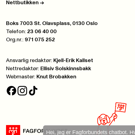
Nettbutikken
->
Postboks:
Boks 7003 St. Olavsplass, 0130 Oslo
Telefon:
23 06 40 00
Org.nr.:
971 075 252
Ansvarlig redaktør:
Kjell-Erik Kallset
Nettredaktør:
Ellisiv Solskinnsbakk
Webmaster:
Knut Brobakken
Hei, jeg er Fagforbundets chatbot. Hva kan jeg