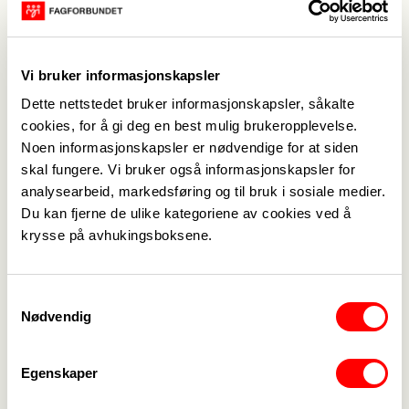
Bekymret for
fremtiden, sier du?
Vi bruker informasjonskapsler
25. juni 2024
26. april 2024
Dette nettstedet bruker informasjonskapsler, såkalte
Anbefaler fleire
Gode søkjartal til
cookies, for å gi deg en best mulig brukeropplevelse.
portørar
helsefagleg
Noen informasjonskapsler er nødvendige for at siden
høgare utdanning
skal fungere. Vi bruker også informasjonskapsler for
analysearbeid, markedsføring og til bruk i sosiale medier.
Du kan fjerne de ulike kategoriene av cookies ved å
9. april 2024
21. mars 2024
krysse på avhukingsboksene.
Kollegastøtte: –
Uroa over søkjartal
Det er grenser for
til Vg3
hvor mye man skal
Samtykkevalg
tåle
Nødvendig
Egenskaper
19. mars 2024