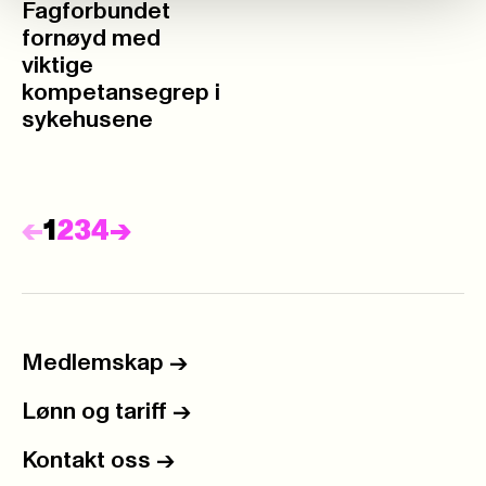
Fagforbundet
fornøyd med
viktige
kompetansegrep i
sykehusene
Forrige
Neste
<-
1
2
3
4
->
Medlemskap
->
Lønn og tariff
->
Kontakt oss
->