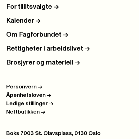
For tillitsvalgte
->
Kalender
->
Om Fagforbundet
->
Rettigheter i arbeidslivet
->
Brosjyrer og materiell
->
Personvern
->
Åpenhetsloven
->
Ledige stillinger
->
Nettbutikken
->
Postboks:
Boks 7003 St. Olavsplass, 0130 Oslo