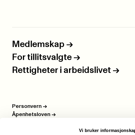
Medlemskap
->
For tillitsvalgte
->
Rettigheter i arbeidslivet
->
Personvern
->
Åpenhetsloven
->
Ledige stillinger
->
Vi bruker informasjonska
Nettbutikken
->