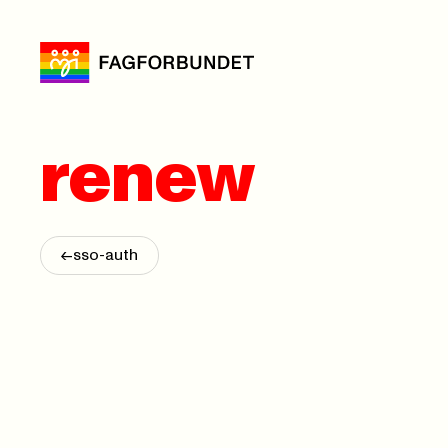
renew
<-
sso-auth