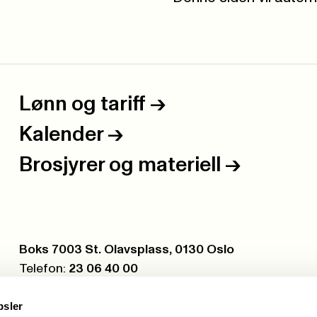
Lønn og tariff
->
Kalender
->
Brosjyrer og materiell
->
Postboks:
Boks 7003 St. Olavsplass, 0130 Oslo
Telefon:
23 06 40 00
Org.nr.:
971 075 252
psler