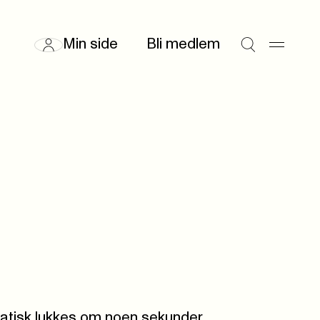
Min side
Bli medlem
atisk lukkes om noen sekunder.