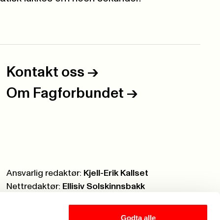
Kontakt oss
->
Om Fagforbundet
->
Ansvarlig redaktør:
Kjell-Erik Kallset
Nettredaktør:
Ellisiv Solskinnsbakk
Webmaster:
Knut Brobakken
Godta alle