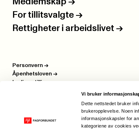
Medlemskap
->
For tillitsvalgte
->
Rettigheter i arbeidslivet
->
Personvern
->
Åpenhetsloven
->
Ledige stillinger
->
Nettbutikken
->
Vi bruker informasjonska
Dette nettstedet bruker in
brukeropplevelse. Noen inf
informasjonskapsler for an
kategoriene av cookies v