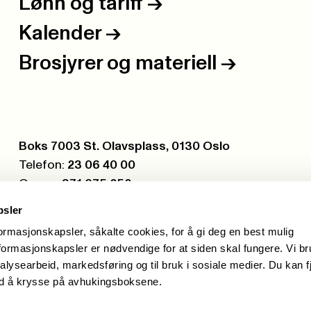
Lønn og tariff
->
Kalender
->
Brosjyrer og materiell
->
Postboks:
Boks 7003 St. Olavsplass, 0130 Oslo
Telefon:
23 06 40 00
Org.nr.:
971 075 252
psler
formasjonskapsler, såkalte cookies, for å gi deg en best mulig
ormasjonskapsler er nødvendige for at siden skal fungere. Vi b
alysearbeid, markedsføring og til bruk i sosiale medier. Du kan f
ed å krysse på avhukingsboksene.