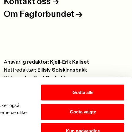
Kontakt oss
->
Om Fagforbundet
->
Ansvarlig redaktør:
Kjell-Erik Kallset
Nettredaktør:
Ellisiv Solskinnsbakk
Webmaster:
Knut Brobakken
Godta alle
ruker også
Godta valgte
jerne de ulike
Kun nødvendige