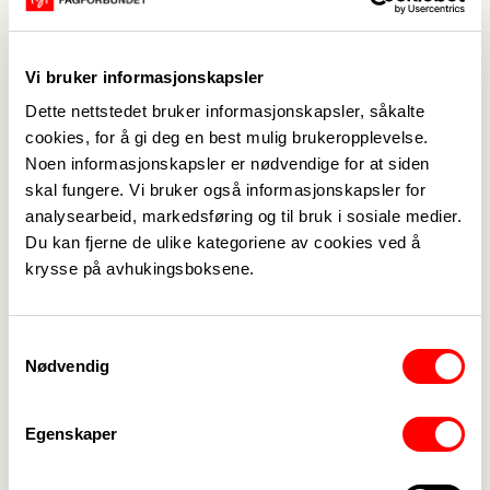
retter seg mot helsepersonell og studenter og
lærlinger innen helsefag. De er et fagmiljø
bestående av leger og annet helsepersonell som
Vi bruker informasjonskapsler
utvikler og holder digitale kurs i akuttmedisin og
andre viktige fagområder som palliasjon og
Dette nettstedet bruker informasjonskapsler, såkalte
psykiatri, skreddersydd for klinisk hverdag.
Med
cookies, for å gi deg en best mulig brukeropplevelse.
en formidling som kombinerer faglig presisjon
Noen informasjonskapsler er nødvendige for at siden
med en engasjerende og lettbeint stil, løfter de
skal fungere. Vi bruker også informasjonskapsler for
frem praktiske problemstillinger, kliniske
analysearbeid, markedsføring og til bruk i sosiale medier.
vurderinger og beslutningsstøtte du faktisk kan
Du kan fjerne de ulike kategoriene av cookies ved å
bruke på vakt.
krysse på avhukingsboksene.
Hvordan bruke rabatten
Logg deg inn på
«Medlemsfordeler» på «Min side»
,
skroll ned til overskriften Akuttundervisning. Der
Samtykkevalg
finner du rabattkoden din. Gå videre til
Nødvendig
Akuttundervisning.no og finn kurset, medlemskap
eller produktet du vil kjøpe og legg det i
handlekurven. Når du gjennomfører handelen får
Egenskaper
du opp et felt hvor du kan skrive inn rabattkoden
din.