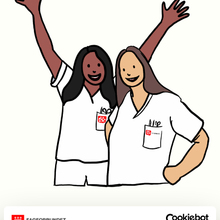
Akuttundervisning
tilbyr helsefaglige kurs som