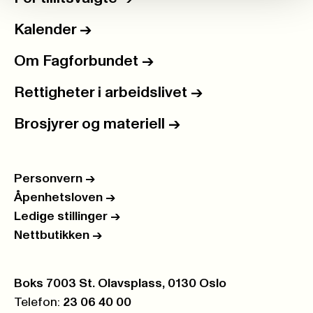
Kalender
->
Om Fagforbundet
->
Rettigheter i arbeidslivet
->
Brosjyrer og materiell
->
Personvern
->
Åpenhetsloven
->
Ledige stillinger
->
Nettbutikken
->
Postboks:
Boks 7003 St. Olavsplass, 0130 Oslo
Telefon:
23 06 40 00