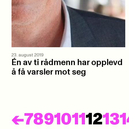
23. august 2019
Én av ti rådmenn har opplevd
å få varsler mot seg
Forrige
<-
7
8
9
10
11
12
13
1