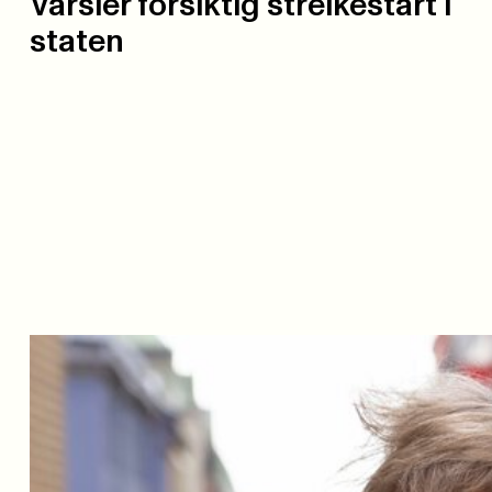
Varsler forsiktig streikestart i
staten