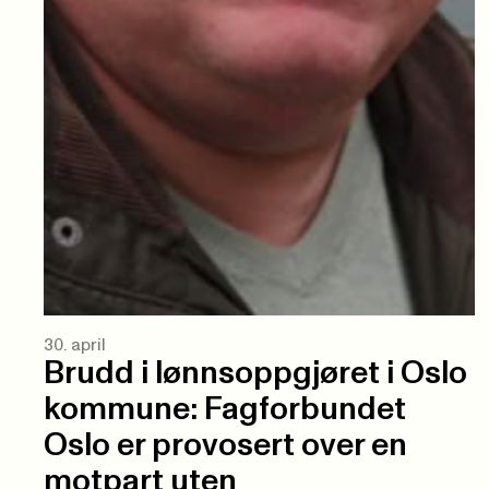
30. april
Brudd i lønnsoppgjøret i Oslo
kommune: Fagforbundet
Oslo er provosert over en
motpart uten