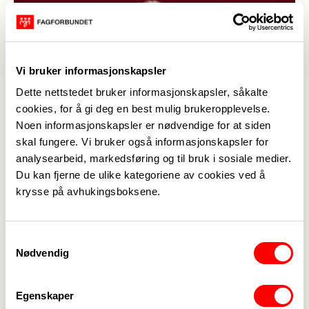
Vi bruker informasjonskapsler
Dette nettstedet bruker informasjonskapsler, såkalte
cookies, for å gi deg en best mulig brukeropplevelse.
Noen informasjonskapsler er nødvendige for at siden
skal fungere. Vi bruker også informasjonskapsler for
5. Prinsipp- og handlingsprogram
analysearbeid, markedsføring og til bruk i sosiale medier.
Elisabeth Iren Arctander Erikstad
Du kan fjerne de ulike kategoriene av cookies ved å
Nordland
krysse på avhukingsboksene.
Samtykkevalg
Nødvendig
Medlemskap
->
Lønn og tariff
->
Egenskaper