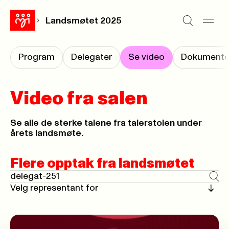
Landsmøtet 2025
Program
Delegater
Se video
Dokumente
Video fra salen
Se alle de sterke talene fra talerstolen under
årets landsmøte.
Flere opptak fra landsmøtet
Navn
Søk og filtreringsalternativer
Filtrer opptakk på delegater
Utfø
Velg representant for