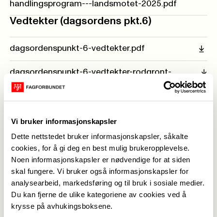
handlingsprogram---landsmotet-2025.pdf
Vedtekter (dagsordens pkt.6)
dagsordenspunkt-6-vedtekter.pdf
dagsordenspunkt-6-vedtekter-rodgront-
stottedokument.pdf
Egen organisasjon (dagsordens pkt.7)
Vi bruker informasjonskapsler
dagsordenspunkt-7-fagforbundets-egen-
Dette nettstedet bruker informasjonskapsler, såkalte
organisasjon.pdf
cookies, for å gi deg en best mulig brukeropplevelse.
Noen informasjonskapsler er nødvendige for at siden
dagsordenspunkt-7.1-fagforbundets-egen-
skal fungere. Vi bruker også informasjonskapsler for
organisasjon.pdf
analysearbeid, markedsføring og til bruk i sosiale medier.
dagsordenspunkt-7.2-fagforbundets-
Du kan fjerne de ulike kategoriene av cookies ved å
organisasjonsprogram.pdf
krysse på avhukingsboksene.