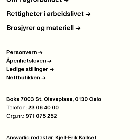
Om Fagforbundet
->
Rettigheter i arbeidslivet
->
Brosjyrer og materiell
->
Personvern
->
Åpenhetsloven
->
Ledige stillinger
->
Nettbutikken
->
Postboks:
Boks 7003 St. Olavsplass, 0130 Oslo
Telefon:
23 06 40 00
Org.nr.:
971 075 252
Ansvarlig redaktør:
Kjell-Erik Kallset